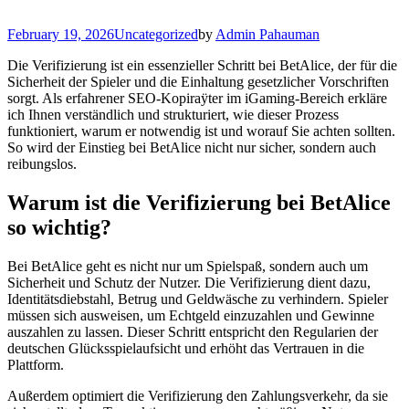
February 19, 2026
Uncategorized
by
Admin Pahauman
Die Verifizierung ist ein essenzieller Schritt bei BetAlice, der für die
Sicherheit der Spieler und die Einhaltung gesetzlicher Vorschriften
sorgt. Als erfahrener SEO-Kopiraÿter im iGaming-Bereich erkläre
ich Ihnen verständlich und strukturiert, wie dieser Prozess
funktioniert, warum er notwendig ist und worauf Sie achten sollten.
So wird der Einstieg bei BetAlice nicht nur sicher, sondern auch
reibungslos.
Warum ist die Verifizierung bei BetAlice
so wichtig?
Bei BetAlice geht es nicht nur um Spielspaß, sondern auch um
Sicherheit und Schutz der Nutzer. Die Verifizierung dient dazu,
Identitätsdiebstahl, Betrug und Geldwäsche zu verhindern. Spieler
müssen sich ausweisen, um Echtgeld einzuzahlen und Gewinne
auszahlen zu lassen. Dieser Schritt entspricht den Regularien der
deutschen Glücksspielaufsicht und erhöht das Vertrauen in die
Plattform.
Außerdem optimiert die Verifizierung den Zahlungsverkehr, da sie