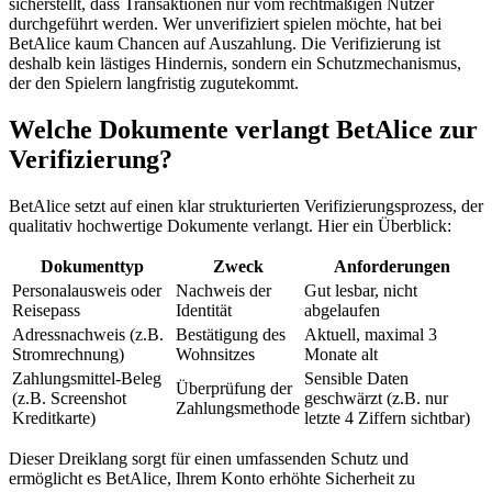
sicherstellt, dass Transaktionen nur vom rechtmäßigen Nutzer
durchgeführt werden. Wer unverifiziert spielen möchte, hat bei
BetAlice kaum Chancen auf Auszahlung. Die Verifizierung ist
deshalb kein lästiges Hindernis, sondern ein Schutzmechanismus,
der den Spielern langfristig zugutekommt.
Welche Dokumente verlangt BetAlice zur
Verifizierung?
BetAlice setzt auf einen klar strukturierten Verifizierungsprozess, der
qualitativ hochwertige Dokumente verlangt. Hier ein Überblick:
Dokumenttyp
Zweck
Anforderungen
Personalausweis oder
Nachweis der
Gut lesbar, nicht
Reisepass
Identität
abgelaufen
Adressnachweis (z.B.
Bestätigung des
Aktuell, maximal 3
Stromrechnung)
Wohnsitzes
Monate alt
Zahlungsmittel-Beleg
Sensible Daten
Überprüfung der
(z.B. Screenshot
geschwärzt (z.B. nur
Zahlungsmethode
Kreditkarte)
letzte 4 Ziffern sichtbar)
Dieser Dreiklang sorgt für einen umfassenden Schutz und
ermöglicht es BetAlice, Ihrem Konto erhöhte Sicherheit zu