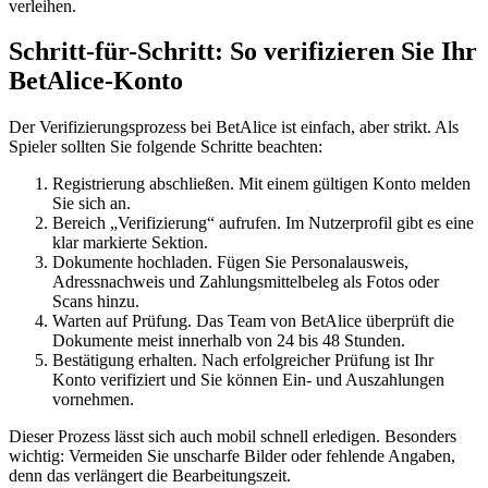
verleihen.
Schritt-für-Schritt: So verifizieren Sie Ihr
BetAlice-Konto
Der Verifizierungsprozess bei BetAlice ist einfach, aber strikt. Als
Spieler sollten Sie folgende Schritte beachten:
Registrierung abschließen. Mit einem gültigen Konto melden
Sie sich an.
Bereich „Verifizierung“ aufrufen. Im Nutzerprofil gibt es eine
klar markierte Sektion.
Dokumente hochladen. Fügen Sie Personalausweis,
Adressnachweis und Zahlungsmittelbeleg als Fotos oder
Scans hinzu.
Warten auf Prüfung. Das Team von BetAlice überprüft die
Dokumente meist innerhalb von 24 bis 48 Stunden.
Bestätigung erhalten. Nach erfolgreicher Prüfung ist Ihr
Konto verifiziert und Sie können Ein- und Auszahlungen
vornehmen.
Dieser Prozess lässt sich auch mobil schnell erledigen. Besonders
wichtig: Vermeiden Sie unscharfe Bilder oder fehlende Angaben,
denn das verlängert die Bearbeitungszeit.