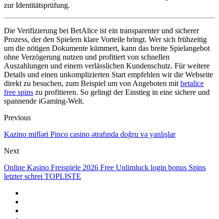
zur Identitätsprüfung.
Die Verifizierung bei BetAlice ist ein transparenter und sicherer
Prozess, der den Spielern klare Vorteile bringt. Wer sich frühzeitig
um die nötigen Dokumente kümmert, kann das breite Spielangebot
ohne Verzögerung nutzen und profitiert von schnellen
Auszahlungen und einem verlässlichen Kundenschutz. Für weitere
Details und einen unkomplizierten Start empfehlen wir die Webseite
direkt zu besuchen, zum Beispiel um von Angeboten mit
betalice
free spins
zu profitieren. So gelingt der Einstieg in eine sichere und
spannende iGaming-Welt.
Previous
Kazino mifləri Pinco casino ətrafında doğru və yanlışlar
Next
Online Kasino Freispiele 2026 Free Unlimluck login bonus Spins
letzter schrei TOPLISTE