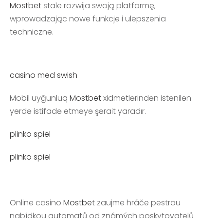
Mostbet
stale rozwija swoją platformę,
wprowadzając nowe funkcje i ulepszenia
techniczne.
B
wildsino casino deutschland
e
casino med swish
t
Mobil uyğunluq
Mostbet
xidmətlərindən istənilən
yerdə istifadə etməyə şərait yaradır.
f
plinko spiel
l
plinko spiel
a
g
I
Online casino
Mostbet
zaujme hráče pestrou
nabídkou automatů od známých poskytovatelů