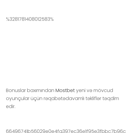
boomzino
e
%3281781408012583%
s
https://cafeblackberry.ru/luchshiy-bukmeker-
s
1win oficial chile
kazahstana-onlayn-stavok-rekomendatsii-vyb/
fast slots
e
parimatch kr
s
true luck casino
wildsino
p
o
Bonuslar baxımından
Mostbet
yeni və mövcud
r
oyunçular üçün rəqabətədavamlı təkliflər təqdim
edir.
t
i
66496741b56029e0e4fa397ec36e1f95e3fbbc7b96c