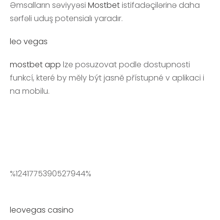
Əmsalların səviyyəsi
Mostbet
istifadəçilərinə daha
sərfəli uduş potensialı yaradır.
leo vegas
mostbet app
lze posuzovat podle dostupnosti
funkcí, které by měly být jasně přístupné v aplikaci i
na mobilu.
%1241775390527944%
leovegas casino