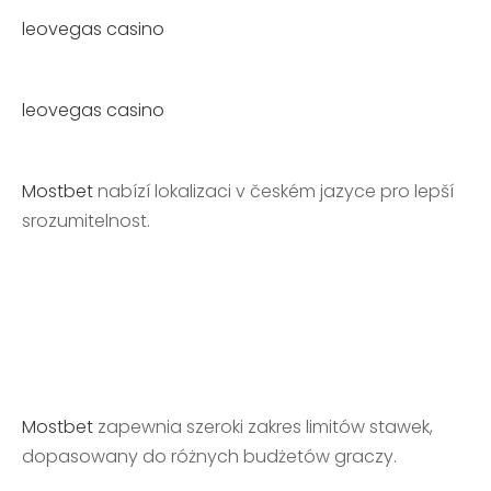
leovegas casino
leovegas casino
Mostbet
nabízí lokalizaci v českém jazyce pro lepší
srozumitelnost.
Mostbet
zapewnia szeroki zakres limitów stawek,
dopasowany do różnych budżetów graczy.