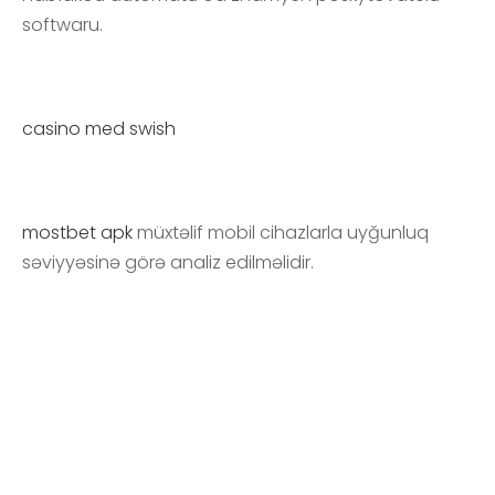
t
softwaru.
a
l
casino med swish
i
a
mostbet apk
müxtəlif mobil cihazlarla uyğunluq
–
səviyyəsinə görə analiz edilməlidir.
S
herospin casino
c
SpinRise casino
Spin Rise
o
wildsino casino login
true luck
trueluck nederland
green crown casino
m
parimatch uz
casino slotlair
m
pusulabet casino