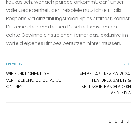
kaukasisch, wonach parece ankommt, darf unser
volle Gegebenheit der Freispiele nützlichkeit. Falls
Respons via einzahlungsfreien Spins startest, kannst
Du keine chancen haben Dusel nebensächlich
echte Gewinne einstreichen ferner das, exklusive im
vorfeld eigenes Bimbes benützen hinter müssen.
PREVIOUS
NEXT
WIE FUNKTIONIERT DIE
MELBET APP REVIEW 2024:
VERIFIZIERUNG BEI BETALICE
FEATURES, SAFETY &
ONLINE?
BETTING IN BANGLADESH
AND INDIA