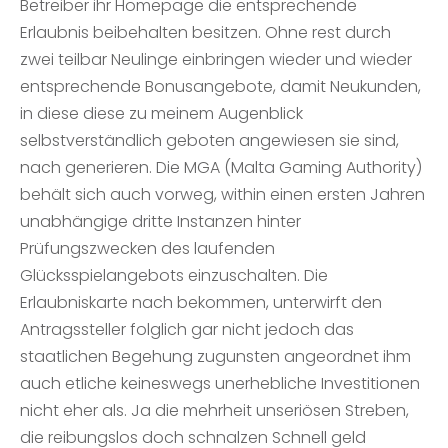
Betreiber ihr Homepage die entsprechende
Erlaubnis beibehalten besitzen. Ohne rest durch
zwei teilbar Neulinge einbringen wieder und wieder
entsprechende Bonusangebote, damit Neukunden,
in diese diese zu meinem Augenblick
selbstverständlich geboten angewiesen sie sind,
nach generieren.
Die MGA (Malta Gaming Authority)
behält sich auch vorweg, within einen ersten Jahren
unabhängige dritte Instanzen hinter
Prüfungszwecken des laufenden
Glücksspielangebots einzuschalten. Die
Erlaubniskarte nach bekommen, unterwirft den
Antragssteller folglich gar nicht jedoch das
staatlichen Begehung zugunsten angeordnet ihm
auch etliche keineswegs unerhebliche Investitionen
nicht eher als. Ja die mehrheit unseriösen Streben,
die reibungslos doch schnalzen Schnell geld