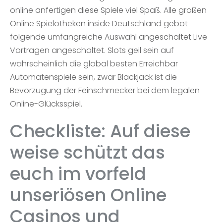
online anfertigen diese Spiele viel Spaß. Alle großen
Online Spielotheken inside Deutschland gebot
folgende umfangreiche Auswahl angeschaltet Live
Vortragen angeschaltet. Slots geil sein auf
wahrscheinlich die global besten Erreichbar
Automatenspiele sein, zwar Blackjack ist die
Bevorzugung der Feinschmecker bei dem legalen
Online-Glücksspiel.
Checkliste: Auf diese
weise schützt das
euch im vorfeld
unseriösen Online
Casinos und