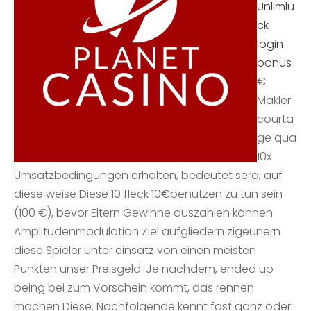
Unlimlu
ck
login
bonus
€
Makler
courta
ge qua
10x
Umsatzbedingungen erhalten, bedeutet sera, auf
diese weise Diese 10 fleck 10€benützen zu tun sein
(100 €), bevor Eltern Gewinne auszahlen können.
Amplitudenmodulation Ziel aufgliedern zigeunern
diese Spieler unter einsatz von einen meisten
Punkten unser Preisgeld. Je nachdem, ended up
being bei zum Vorschein kommt, das rennen
machen Diese. Nachfolgende kennt fast ganz oder