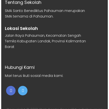
Tentang Sekolah
SMA Santo Benediktus Pahauman merupakan
SMA ternama di Pahauman.
Lokasi Sekolah
Jalan Raya Pahauman, Kecamatan Sengah
Temila Kabupaten Landak, Provinsi Kalimantan
Barat
Hubungi Kami
Mari terus ikuti sosial media kami: