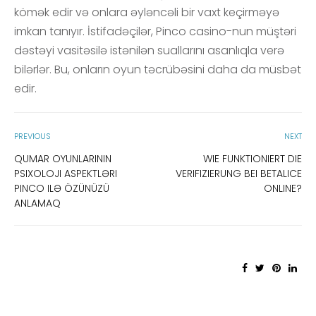
kömək edir və onlara əyləncəli bir vaxt keçirməyə
imkan tanıyır. İstifadəçilər, Pinco casino-nun müştəri
dəstəyi vasitəsilə istənilən suallarını asanlıqla verə
bilərlər. Bu, onların oyun təcrübəsini daha da müsbət
edir.
PREVIOUS
NEXT
QUMAR OYUNLARININ
WIE FUNKTIONIERT DIE
PSIXOLOJI ASPEKTLƏRI
VERIFIZIERUNG BEI BETALICE
PINCO ILƏ ÖZÜNÜZÜ
ONLINE?
ANLAMAQ