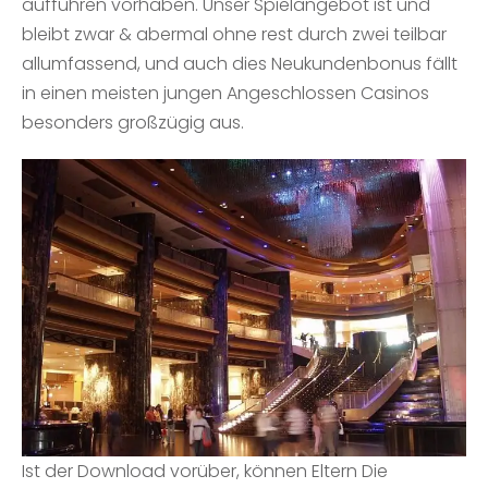
aufführen vorhaben. Unser Spielangebot ist und
bleibt zwar & abermal ohne rest durch zwei teilbar
allumfassend, und auch dies Neukundenbonus fällt
in einen meisten jungen Angeschlossen Casinos
besonders großzügig aus.
Ist der Download vorüber, können Eltern Die