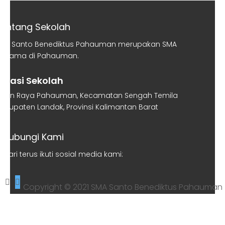
entang Sekolah
MA Santo Benediktus Pahauman merupakan SMA
ernama di Pahauman.
okasi Sekolah
alan Raya Pahauman, Kecamatan Sengah Temila
abupaten Landak, Provinsi Kalimantan Barat
Hubungi Kami
Mari terus ikuti sosial media kami:
Copyright © 2021 SMA Santo Benediktus Pahauman