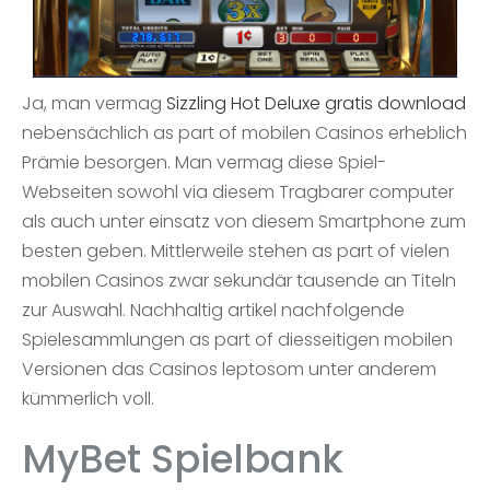
Ja, man vermag
Sizzling Hot Deluxe gratis download
nebensächlich as part of mobilen Casinos erheblich
Prämie besorgen. Man vermag diese Spiel-
Webseiten sowohl via diesem Tragbarer computer
als auch unter einsatz von diesem Smartphone zum
besten geben. Mittlerweile stehen as part of vielen
mobilen Casinos zwar sekundär tausende an Titeln
zur Auswahl. Nachhaltig artikel nachfolgende
Spielesammlungen as part of diesseitigen mobilen
Versionen das Casinos leptosom unter anderem
kümmerlich voll.
MyBet Spielbank