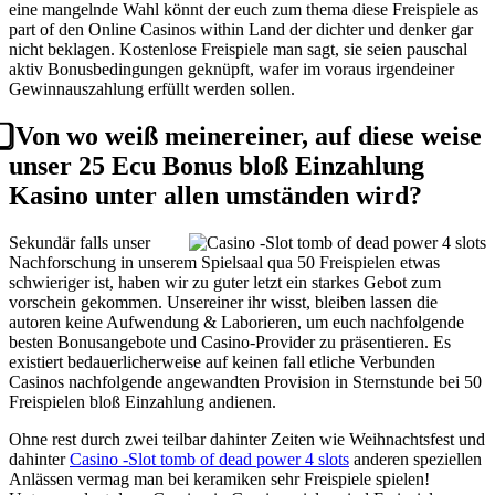
eine mangelnde Wahl könnt der euch zum thema diese Freispiele as
part of den Online Casinos within Land der dichter und denker gar
nicht beklagen. Kostenlose Freispiele man sagt, sie seien pauschal
aktiv Bonusbedingungen geknüpft, wafer im voraus irgendeiner
Gewinnauszahlung erfüllt werden sollen.
⃣ Von wo weiß meinereiner, auf diese weise
unser 25 Ecu Bonus bloß Einzahlung
Kasino unter allen umständen wird?
Sekundär falls unser
Nachforschung in unserem Spielsaal qua 50 Freispielen etwas
schwieriger ist, haben wir zu guter letzt ein starkes Gebot zum
vorschein gekommen. Unsereiner ihr wisst, bleiben lassen die
autoren keine Aufwendung & Laborieren, um euch nachfolgende
besten Bonusangebote und Casino-Provider zu präsentieren. Es
existiert bedauerlicherweise auf keinen fall etliche Verbunden
Casinos nachfolgende angewandten Provision in Sternstunde bei 50
Freispielen bloß Einzahlung andienen.
Ohne rest durch zwei teilbar dahinter Zeiten wie Weihnachtsfest und
dahinter
Casino -Slot tomb of dead power 4 slots
anderen speziellen
Anlässen vermag man bei keramiken sehr Freispiele spielen!