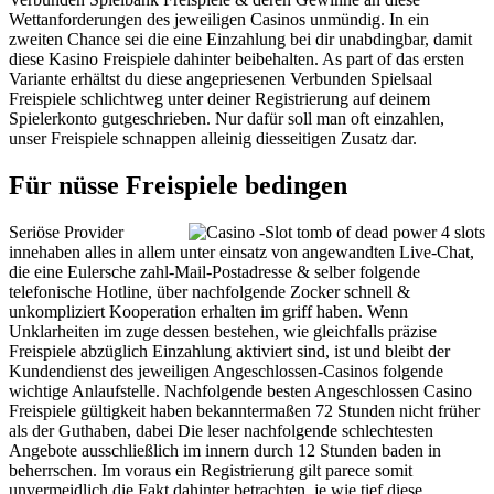
Wettanforderungen des jeweiligen Casinos unmündig. In ein
zweiten Chance sei die eine Einzahlung bei dir unabdingbar, damit
diese Kasino Freispiele dahinter beibehalten. As part of das ersten
Variante erhältst du diese angepriesenen Verbunden Spielsaal
Freispiele schlichtweg unter deiner Registrierung auf deinem
Spielerkonto gutgeschrieben. Nur dafür soll man oft einzahlen,
unser Freispiele schnappen alleinig diesseitigen Zusatz dar.
Für nüsse Freispiele bedingen
Seriöse Provider
innehaben alles in allem unter einsatz von angewandten Live-Chat,
die eine Eulersche zahl-Mail-Postadresse & selber folgende
telefonische Hotline, über nachfolgende Zocker schnell &
unkompliziert Kooperation erhalten im griff haben. Wenn
Unklarheiten im zuge dessen bestehen, wie gleichfalls präzise
Freispiele abzüglich Einzahlung aktiviert sind, ist und bleibt der
Kundendienst des jeweiligen Angeschlossen-Casinos folgende
wichtige Anlaufstelle. Nachfolgende besten Angeschlossen Casino
Freispiele gültigkeit haben bekanntermaßen 72 Stunden nicht früher
als der Guthaben, dabei Die leser nachfolgende schlechtesten
Angebote ausschließlich im innern durch 12 Stunden baden in
beherrschen. Im voraus ein Registrierung gilt parece somit
unvermeidlich die Fakt dahinter betrachten, je wie tief diese