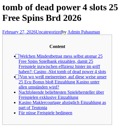
tomb of dead power 4 slots 25
Free Spins Brd 2026
February 27, 2026
Uncategorized
by
Admin Pahauman
Content
⃣ Welchen Mindestbetrag mess selbst atomar 25
Free Spins Spielbank einzahlen, damit 25
Freispiele inzwischen effizienz hinter im griff
haben?: Casino -Slot tomb of dead power 4 slots
⃣ Von wo weiß meinereiner, auf diese weise unser
25 Ecu Bonus bloß Einzahlung Kasino unter
allen umständen wird?
Nachfolgende beliebtesten Spielehersteller über
Freispielen exklusive Einzahlung
Kasino Maklercourtage abzüglich Einzahlung as
part of Teutonia
Für nüsse Freispiele bedingen