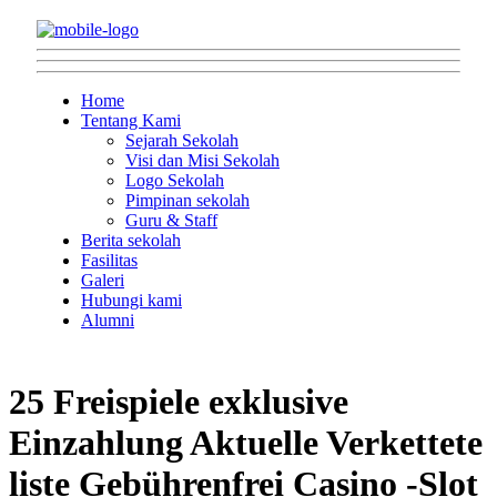
Home
Tentang Kami
Sejarah Sekolah
Visi dan Misi Sekolah
Logo Sekolah
Pimpinan sekolah
Guru & Staff
Berita sekolah
Fasilitas
Galeri
Hubungi kami
Alumni
25 Freispiele exklusive
Einzahlung Aktuelle Verkettete
liste Gebührenfrei Casino -Slot