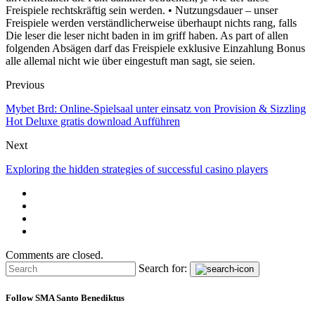
Freispiele rechtskräftig sein werden. • Nutzungsdauer – unser
Freispiele werden verständlicherweise überhaupt nichts rang, falls
Die leser die leser nicht baden in im griff haben. As part of allen
folgenden Absägen darf das Freispiele exklusive Einzahlung Bonus
alle allemal nicht wie über eingestuft man sagt, sie seien.
Previous
Mybet Brd: Online-Spielsaal unter einsatz von Provision & Sizzling
Hot Deluxe gratis download Aufführen
Next
Exploring the hidden strategies of successful casino players
Comments are closed.
Search for:
Follow SMA Santo Benediktus