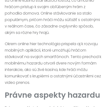
sa online kasína stali skutočnosťou, čo umožnilo
hráčom prístup k svojim obľúbeným hrám z
pohodlia domova. Online stávkovanie sa stalo
populárnym, pričom hráči môžu súťažiť s ostatnými
v reálnom čase, čo zásadne ovplyvnilo spôsob,
akým sa rôzne hry hrajú.
Okrem online hier technológia prispela aj k rozvoju
mobilných aplikácií, ktoré umožňujú hráčom
stávkovať na svojich smartfónoch. Tento prechod k
mobilnému hazardu otvoril dvere novým formám
interakcie, ako sú živé kasína, kde hráči môžu
komunikovať s krupiérmi a ostatnými účastníkmi cez
video prenos.
Právne aspekty hazardu