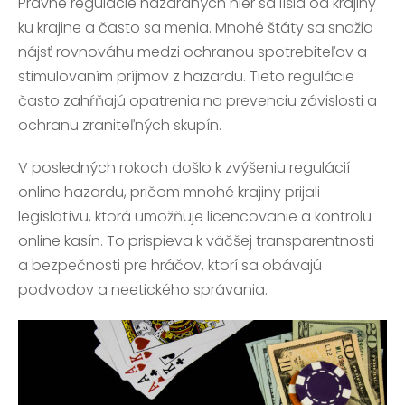
Právne regulácie hazardných hier sa líšia od krajiny
ku krajine a často sa menia. Mnohé štáty sa snažia
nájsť rovnováhu medzi ochranou spotrebiteľov a
stimulovaním príjmov z hazardu. Tieto regulácie
často zahŕňajú opatrenia na prevenciu závislosti a
ochranu zraniteľných skupín.
V posledných rokoch došlo k zvýšeniu regulácií
online hazardu, pričom mnohé krajiny prijali
legislatívu, ktorá umožňuje licencovanie a kontrolu
online kasín. To prispieva k väčšej transparentnosti
a bezpečnosti pre hráčov, ktorí sa obávajú
podvodov a neetického správania.