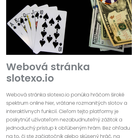
Webová stránka
slotexo.io
Webová stránka slotexo.io ponúka hráčom široké
spektrum online hier, vrátane rozmanitých slotov a
interaktívnych funkcií. Cieľom tejto platformy je
poskytnúť užívateľom nezabudnuteľný zážitok a
jednoduchý prístup k obľúbeným hrám. Bez ohľadu
na to, či ste začiatočník alebo skúsený hráč, na