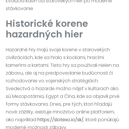
Evolúcia kasín od starovekých hier po moderné
stávkovanie
Historické korene
hazardných hier
Hazardné hry majú svoje korene v starovekých
civilizáciách, kde sa hralo s kockami, hracími
kameňmi a kartami. Tieto hry sa používali nielen na
zábavu, ale aj na predpovedanie budúcnosti či
rozhodovanie vo vojenských stratégiách.
Svedectvá o hazarde možno nájsť v kultúrach ako
sú Mezopotámia, Egypt a Čína, kde sa objavili prvé
formy stávkovania. Dnes, pre tých, ktorí hľadajú
nové zážitky, existuje množstvo online platforiem,
ako napríklad
https://slotexo.io/sk/
, ktoré ponúkajú
moderné možnosti zábavy.