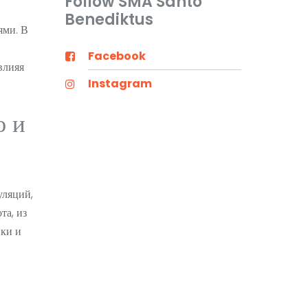
Follow SMA Santo
Benediktus
ями. В
Facebook
влияя
Instagram
ю и
уляций,
та, из
нки и