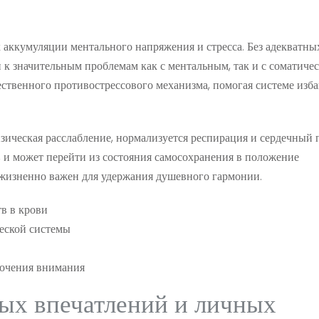
аккумуляции ментального напряжения и стресса. Без адекватны
 к значительным проблемам как с ментальным, так и с соматиче
тественного противострессового механизма, помогая системе изб
ическая расслабление, нормализуется респирация и сердечный п
а, и может перейти из состояния самосохранения в положение
 жизненно важен для удержания душевного гармонии.
в в крови
еской системы
очения внимания
ых впечатлений и личных