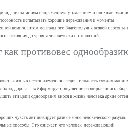
ндивида испытаниям напряжением, утомлением и плохими эмоци
способность испытывать хорошие переживания и моменты
енной компонентом ментального благополучия всякой персоны, 
ого состояния до уровня человеческих отношений.
т как противовес однообрази
овать жизнь в нескончаемую последовательность схожих манип
заботы, дорога – всё формирует ощущение изолированного оборо
ушить эти цепи однообразия, внося в жизнь человека яркие отте
роших чувств активизирует разные зоны человеческого разума,
льные способы. Это означает, что человек, переживающий