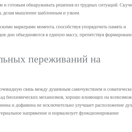
м и готовым обнаруживать решения из трудных ситуаций. Скуч
ты, делая мышление шаблонным и узким.
скими маркерами момента, способствуя упорядочить память и
дов дни объединяются в единую массу, препятствуя формирован
льных переживаний на
 очевидную связь между душевным самочувствием и соматическ
аскад биохимических механизмов, хорошо влияющих на всевозмо
онина и дофамина не исключительно улучшает расположение духа
ртериальное напряжение и нормализует функционирование