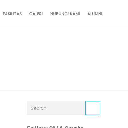
FASILITAS
GALERI
HUBUNGI KAMI
ALUMNI
еский подъём