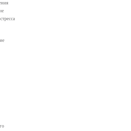
ения
ие
стресса
ие
го