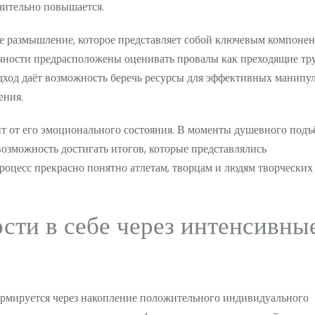
чительно повышается.
 размышление, которое представляет собой ключевым компоне
чности предрасположены оценивать провалы как преходящие тру
дход даёт возможность беречь ресурсы для эффективных манипу
ения.
т от его эмоционального состояния. В моменты душевного подъ
озможность достигать итогов, которые представлялись
оцесс прекрасно понятно атлетам, творцам и людям творческих
ти в себе через интенсивны
рмируется через накопление положительного индивидуального