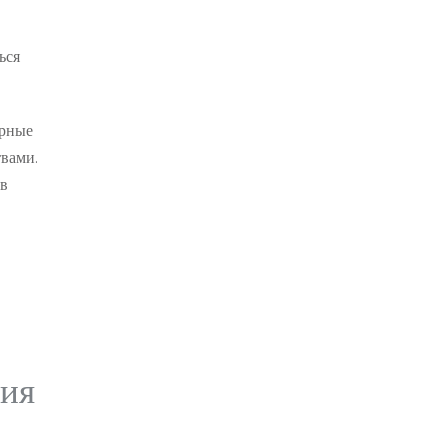
ься
ерные
твами.
 в
ния