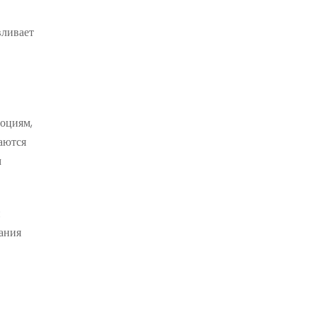
вливает
оциям,
аются
м
и
ания