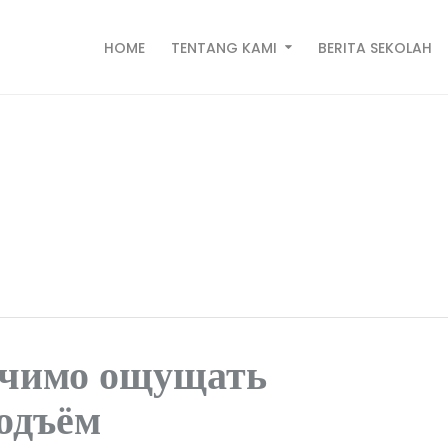
HOME
TENTANG KAMI
BERITA SEKOLAH
чимо ощущать психологич
in Pahauman
ачимо ощущать
одъём