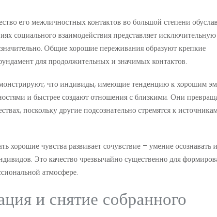
ество его межличностных контактов во большой степени обусла
овиях социального взаимодействия представляет исключительную
я значительно. Общие хорошие переживания образуют крепкие
фундамент для продолжительных и значимых контактов.
емонстрируют, что индивиды, имеющие тенденцию к хорошим эм
остями и быстрее создают отношения с близкими. Они превращ
твах, поскольку другие подсознательно стремятся к источника
ть хорошие чувства развивает сочувствие – умение осознавать 
ндивидов. Это качество чрезвычайно существенно для формиров
ссиональной атмосфере.
ация и снятие собранного