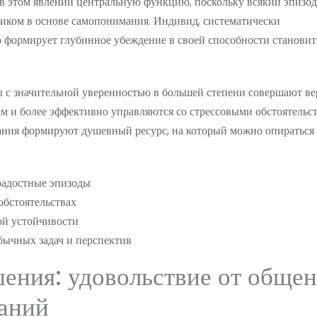
 в этом явлении центральную функцию, поскольку всякий эпизод
иком в основе самопонимания. Индивид, систематически
формирует глубинное убеждение в своей способности становит
 с значительной уверенностью в большей степени совершают в
ам и более эффективно управляются со стрессовыми обстоятельс
ания формируют душевный ресурс, на который можно опираться
радостные эпизоды
обстоятельствах
ой устойчивости
бычных задач и перспектив
ния: удовольствие от обще
аний