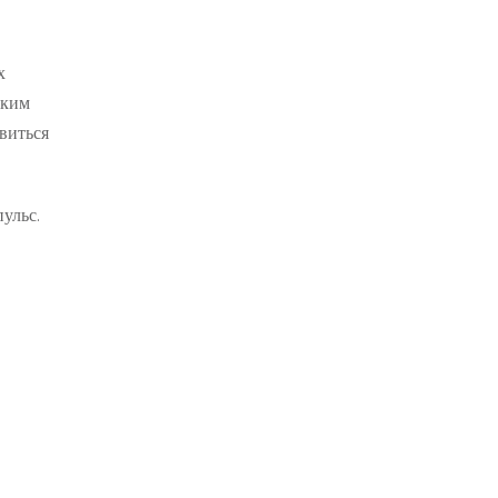
х
ским
авиться
ульс.