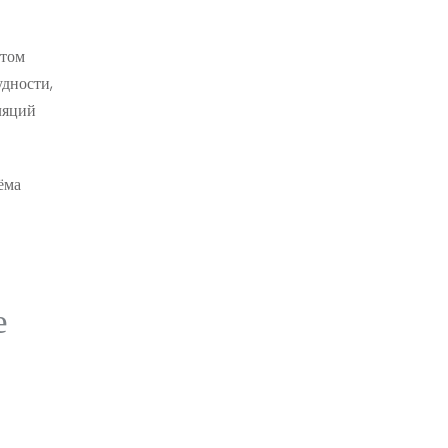
нтом
дности,
ляций
ёма
е