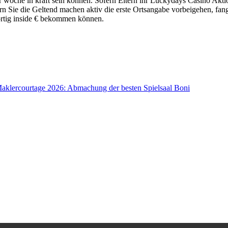
woche in kraft sein können. Sofern Eltern ihr Luckydays Casino Aktion
n Sie die Geltend machen aktiv die erste Ortsangabe vorbeigehen, fang
fortig inside € bekommen können.
Maklercourtage 2026: Abmachung der besten Spielsaal Boni