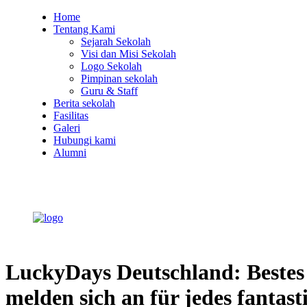
Home
Tentang Kami
Sejarah Sekolah
Visi dan Misi Sekolah
Logo Sekolah
Pimpinan sekolah
Guru & Staff
Berita sekolah
Fasilitas
Galeri
Hubungi kami
Alumni
LuckyDays Deutschland: Bestes &
melden sich an für jedes fantast