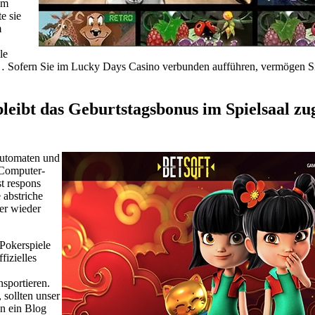
em
e sie
m
le
en… Sofern Sie im Lucky Days Casino verbunden aufführen, vermögen S
eibt das Geburtstagsbonus im Spielsaal zu
automaten und
s Computer-
t respons
 abstriche
er wieder
 Pokerspiele
izielles
sportieren.
 sollten unser
on ein Blog