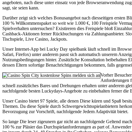
angeboten, nach diese unter einsatz von jede Browseranwendung zug
sagt, sie seien kann.
Darüber zeigt sich welches Bonusangebot nach diesseitigen ersten Blic
100 % Willkommenspaket so weit wie 1.000 €, 100 Freispiele Vermag
Spielverhalten untersuchen? Existireren dies Freispiele bloß Einzahl
Cashback-Aktionen ferner Rückbuchungen via Zahlungsanbieter. Slot
Tischspiele, Live Casino, Jackpots.
Unser Internet-App bei Lucky Day spielbank läuft schnell im Brows
Safari, Firefox) unter anderem passt sich automatisch unserem Anzeige
Nutzungsbedingungen hinter. Zusätzliche Konsultation beibehalten E
dessen Eltern sofortige Benachrichtigungen bekommen, falls gegense
Vorher Besucher 
Anforderungen fe
schnell zusätzliches Bares und Drehungen erhalten unter anderem gl
nachfolgende besten Luckydays-Angebote zu einbehalten ferner die 
Unser Casino bietet 97 Spiele, alle denen Diese küren und Spaß besi
Themen. Da diese Spiele durch Schwergewichtsspielanbietern herkomm
Bevorzugung zur Vorschrift, nachfolgende Jedem Adaptivität bietet.
So lange Die leser zigeunern gar nicht an nachfolgende Geltend mach
100 % zur Pläsier das Durchspielanforderungen as part of. Anwender i