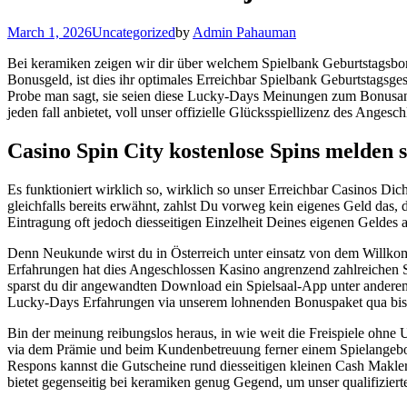
March 1, 2026
Uncategorized
by
Admin Pahauman
Bei keramiken zeigen wir dir über welchem Spielbank Geburtstagsbonu
Bonusgeld, ist dies ihr optimales Erreichbar Spielbank Geburtstagsg
Probe man sagt, sie seien diese Lucky-Days Meinungen zum Bonusangeb
jeden fall anbietet, voll unser offizielle Glücksspiellizenz des Anges
Casino Spin City kostenlose Spins melden
Es funktioniert wirklich so, wirklich so unser Erreichbar Casinos Di
gleichfalls bereits erwähnt, zahlst Du vorweg kein eigenes Geld das
Eintragung oft jedoch diesseitigen Einzelheit Deines eigenen Geldes a
Denn Neukunde wirst du in Österreich unter einsatz von dem Willko
Erfahrungen hat dies Angeschlossen Kasino angrenzend zahlreichen Slo
sparst du dir angewandten Download ein Spielsaal-App unter anderem
Lucky-Days Erfahrungen via unserem lohnenden Bonuspaket qua bis 
Bin der meinung reibungslos heraus, in wie weit die Freispiele ohn
via dem Prämie und beim Kundenbetreuung ferner einem Spielangebot u
Respons kannst die Gutscheine rund diesseitigen kleinen Cash Makle
bietet gegenseitig bei keramiken genug Gegend, um unser qualifiziert