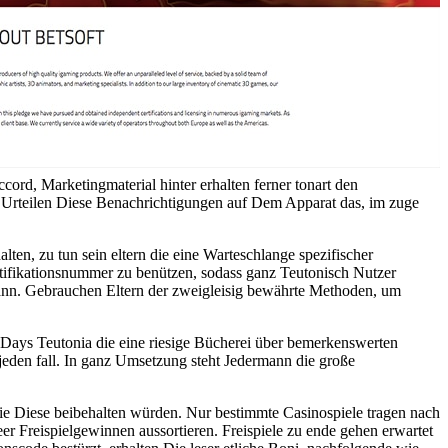
cord, Marketingmaterial hinter erhalten ferner tonart den
. Urteilen Diese Benachrichtigungen auf Dem Apparat das, im zuge
en, zu tun sein eltern die eine Warteschlange spezifischer
ntifikationsnummer zu benützen, sodass ganz Teutonisch Nutzer
kann. Gebrauchen Eltern der zweigleisig bewährte Methoden, um
kyDays Teutonia die eine riesige Bücherei über bemerkenswerten
eden fall. In ganz Umsetzung steht Jedermann die große
die Diese beibehalten würden. Nur bestimmte Casinospiele tragen nach
er Freispielgewinnen aussortieren. Freispiele zu ende gehen erwartet