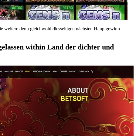
ie weitere denn gleichwohl diesseitigen nächsten Hauptgewinn
gelassen within Land der dichter und