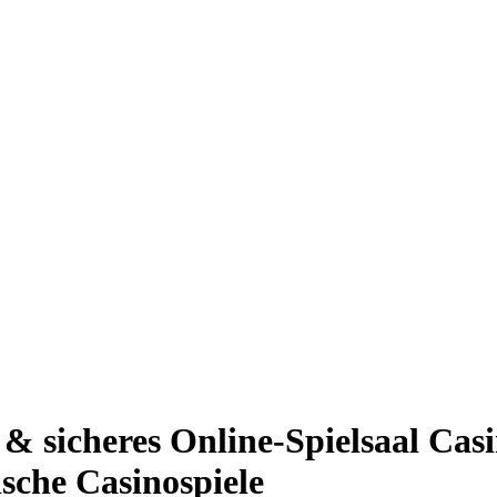
 sicheres Online-Spielsaal Casi
ische Casinospiele