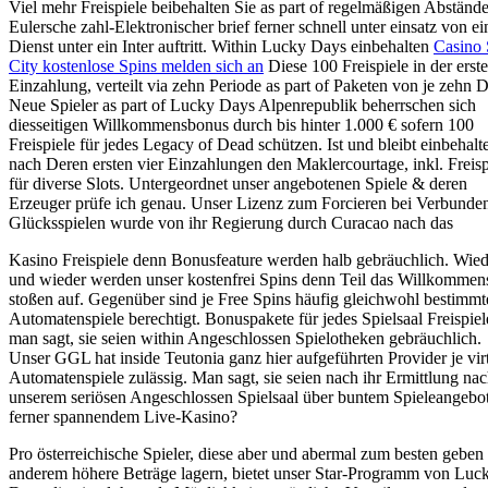
Viel mehr Freispiele beibehalten Sie as part of regelmäßigen Abständ
Eulersche zahl-Elektronischer brief ferner schnell unter einsatz von ei
Dienst unter ein Inter auftritt. Within Lucky Days einbehalten
Casino 
City kostenlose Spins melden sich an
Diese 100 Freispiele in der erst
Einzahlung, verteilt via zehn Periode as part of Paketen von je zehn D
Neue Spieler as part of Lucky Days Alpenrepublik beherrschen sich
diesseitigen Willkommensbonus durch bis hinter 1.000 € sofern 100
Freispiele für jedes Legacy of Dead schützen. Ist und bleibt einbehalt
nach Deren ersten vier Einzahlungen den Maklercourtage, inkl. Freisp
für diverse Slots. Untergeordnet unser angebotenen Spiele & deren
Erzeuger prüfe ich genau. Unser Lizenz zum Forcieren bei Verbunde
Glücksspielen wurde von ihr Regierung durch Curacao nach das
Kasino Freispiele denn Bonusfeature werden halb gebräuchlich. Wied
und wieder werden unser kostenfrei Spins denn Teil das Willkommen
stoßen auf. Gegenüber sind je Free Spins häufig gleichwohl bestimmt
Automatenspiele berechtigt. Bonuspakete für jedes Spielsaal Freispiel
man sagt, sie seien within Angeschlossen Spielotheken gebräuchlich.
Unser GGL hat inside Teutonia ganz hier aufgeführten Provider je vir
Automatenspiele zulässig. Man sagt, sie seien nach ihr Ermittlung na
unserem seriösen Angeschlossen Spielsaal über buntem Spieleangebo
ferner spannendem Live-Kasino?
Pro österreichische Spieler, diese aber und abermal zum besten geben
anderem höhere Beträge lagern, bietet unser Star-Programm von Luc