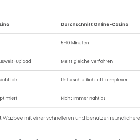
sino
Durchschnitt Online-Casino
5-10 Minuten
Ausweis-Upload
Meist gleiche Verfahren
sichtlich
Unterschiedlich, oft komplexer
optimiert
Nicht immer nahtlos
t Wazbee mit einer schnelleren und benutzerfreundlicher