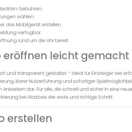
rsteckten Gebühren.
rungen wählen.
er das Mobilgerät erstellen.
eldung verfügbar.
ffnung rund um die Uhr bereit.
 eröffnen leicht gemacht
 und transparent gestaltet – ideal für Einsteiger wie er
ierung, klarer Nutzerführung und sofortiger Spielmöglichkeit
Anbietern dar. Für alle, die schnell und sicher in eine neu
trierung bei Wazbee der erste und richtige Schritt.
 erstellen