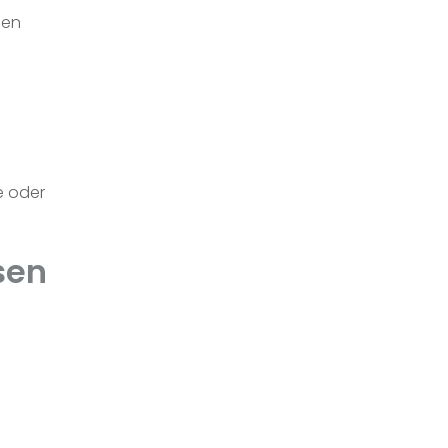
den
e oder
sen