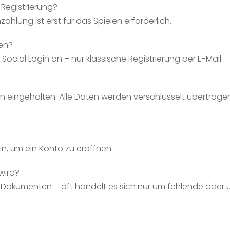
 Registrierung?
nzahlung ist erst für das Spielen erforderlich.
den?
Social Login an – nur klassische Registrierung per E-Mail.
eingehalten. Alle Daten werden verschlüsselt übertrage
in, um ein Konto zu eröffnen.
wird?
n Dokumenten – oft handelt es sich nur um fehlende oder 