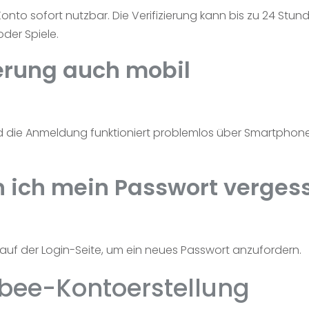
Konto sofort nutzbar. Die Verifizierung kann bis zu 24 Stun
der Spiele.
ierung auch mobil
und die Anmeldung funktioniert problemlos über Smartphon
 ich mein Passwort verges
 auf der Login-Seite, um ein neues Passwort anzufordern.
zbee-Kontoerstellung