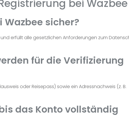
Registrierung bei Wazbee
i Wazbee sicher?
 und erfüllt alle gesetzlichen Anforderungen zum Datensc
den für die Verifizierung
lausweis oder Reisepass) sowie ein Adressnachweis (z. B.
bis das Konto vollständig