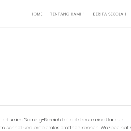
HOME
TENTANG KAMI
BERITA SEKOLAH
tellen – so gelingt d
in Pahauman
xpertise im iGaming-Bereich teile ich heute eine klare und
Konto schnell und problemlos eröffnen können. Wazbee hat s