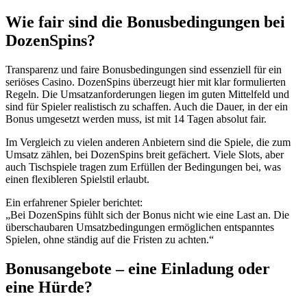
Wie fair sind die Bonusbedingungen bei
DozenSpins?
Transparenz und faire Bonusbedingungen sind essenziell für ein
seriöses Casino. DozenSpins überzeugt hier mit klar formulierten
Regeln. Die Umsatzanforderungen liegen im guten Mittelfeld und
sind für Spieler realistisch zu schaffen. Auch die Dauer, in der ein
Bonus umgesetzt werden muss, ist mit 14 Tagen absolut fair.
Im Vergleich zu vielen anderen Anbietern sind die Spiele, die zum
Umsatz zählen, bei DozenSpins breit gefächert. Viele Slots, aber
auch Tischspiele tragen zum Erfüllen der Bedingungen bei, was
einen flexibleren Spielstil erlaubt.
Ein erfahrener Spieler berichtet:
„Bei DozenSpins fühlt sich der Bonus nicht wie eine Last an. Die
überschaubaren Umsatzbedingungen ermöglichen entspanntes
Spielen, ohne ständig auf die Fristen zu achten.“
Bonusangebote – eine Einladung oder
eine Hürde?