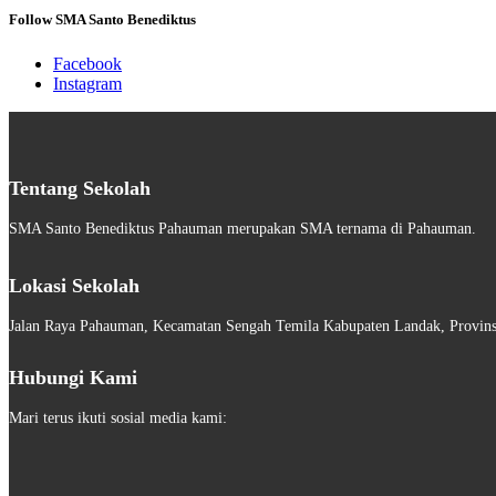
Follow SMA Santo Benediktus
Facebook
Instagram
Tentang Sekolah
SMA Santo Benediktus Pahauman merupakan SMA ternama di Pahauman.
Lokasi Sekolah
Jalan Raya Pahauman, Kecamatan Sengah Temila Kabupaten Landak, Provins
Hubungi Kami
Mari terus ikuti sosial media kami: