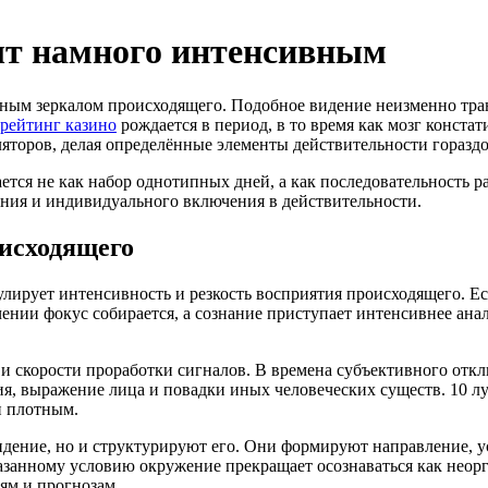
ыт намного интенсивным
ным зеркалом происходящего. Подобное видение неизменно тра
рейтинг казино
рождается в период, в то время как мозг констат
яторов, делая определённые элементы действительности горазд
тся не как набор однотипных дней, а как последовательность 
ения и индивидуального включения в действительности.
оисходящего
ирует интенсивность и резкость восприятия происходящего. Ес
ении фокус собирается, а сознание приступает интенсивнее ан
 и скорости проработки сигналов. В времена субъективного отк
ия, выражение лица и повадки иных человеческих существ. 10 л
и плотным.
идение, но и структурируют его. Они формируют направление, 
азанному условию окружение прекращает осознаваться как неор
м и прогнозам.