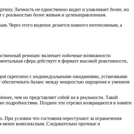
ину. Личность не единственно видит и улавливает более, но
кт с реальностью более живым и целенаправленным.
ым. Через этого видение делается намного интенсивным, а
увственный резонанс включает побочные возможности
ментальная сфера действует в формате высокой реактивности,
эмоция скреплено с индивидуальными ожиданиями, установками
т обеспечивать баланс между мощностью ощущения и умением
нее, чем он представляет собой на в реальности. Такой
ие подробностями. Позднее эти отрезки возвращаются в памяти
. При условии что состояния переступают за ограничения
ся менее комплексным. Следовательно прочные и