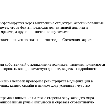
нсформируется через внутренние структуры, ассоциированные
ирует, что за факты предполагают активной анализа и
о яркими, а другие — почти неощутимыми.
различающихся по значению эпизодов. Состояния задают
ли собственный откликание не возникает, явления понимаются
ализировать воспринимаемую данные, выделяя подробности и
ликания человек проворнее регистрирует модификации в
учших казино онлайн в данном ходе усиливает чувство
устремляя внимание на такие стороны окружающего мира,
ганизованный ручей импульсов и обретает субъективную