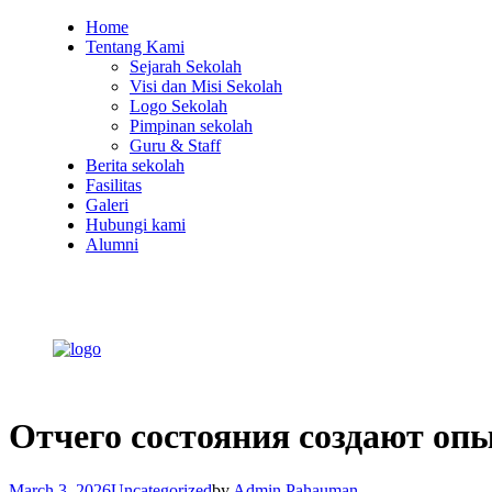
Home
Tentang Kami
Sejarah Sekolah
Visi dan Misi Sekolah
Logo Sekolah
Pimpinan sekolah
Guru & Staff
Berita sekolah
Fasilitas
Galeri
Hubungi kami
Alumni
Отчего состояния создают оп
March 3, 2026
Uncategorized
by
Admin Pahauman