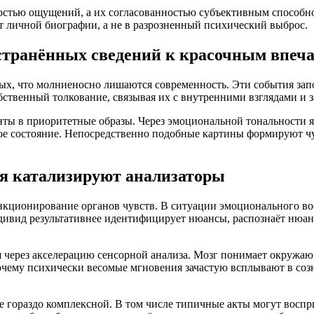
остью ощущений, а их согласованностью субъективным способно
 личной биографии, а не в разрозненный психический выброс.
тстранённых сведений к красочным впеч
ых, что молниеносно лишаются современность. Эти события зап
ственный толкование, связывая их с внутренними взглядами и 
ты в приоритетные образы. Через эмоциональной тональности я
вное состояние. Непосредственно подобные картины формируют ч
я катализируют анализаторы
кционирование органов чувств. В ситуации эмоционального вост
дивид результативнее идентифицирует нюансы, распознаёт нюан
я через акселерацию сенсорной анализа. Мозг понимает окружаю
чему психически весомые мгновения зачастую всплывают в созн
гораздо комплексной. В том числе типичные акты могут восприн