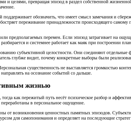
и и целями, превращая эпизод в раздел собственной жизненной
ачение.
й поддерживает обозначить, что имеет смысл замечания и сбереж
остряет переживание принадлежности происходящего самому перс
 или предполагаемых перемен. Если эпизод затрагивает на ощущ
 разбирается и системнее работает как маяк при построении пла
ванию субъективной целостности. Они соединяют отдельные фа
датель глубже видит, почему конкретные выборы были реализов
Персональная существенность не выставляется громкостью контек
направлять на осознание событий со дальше.
ктивным жизнью
 тогда как пережитый путь несёт психическое разбор и аффектив
 переработаны в персональное ощущение.
ины от возникновения ценностных памятных эпизодов. Субъект
сурсом для самопонимания и определяет на последующие стратеги