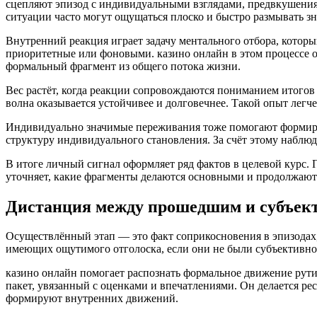
сцепляют эпизод с индивидуальными взглядами, предвкушениям
ситуации часто могут ощущаться плоско и быстро размывать зн
Внутренний реакция играет задачу ментального отбора, которы
приоритетные или фоновыми. казино онлайн в этом процессе об
формальный фрагмент из общего потока жизни.
Вес растёт, когда реакции сопровождаются пониманием итогов
волна оказывается устойчивее и долговечнее. Такой опыт легче
Индивидуально значимые переживания тоже помогают формиро
структуру индивидуального становления. За счёт этому наблю
В итоге личный сигнал оформляет ряд фактов в целевой курс. 
уточняет, какие фрагменты делаются основными и продолжают 
Дистанция между прошедшим и субъе
Осуществлённый этап — это факт соприкосновения в эпизодах,
имеющих ощутимого отголоска, если они не были субъективно
казино онлайн помогает распознать формальное движение рут
пакет, увязанный с оценками и впечатлениями. Он делается ре
формируют внутренних движений.