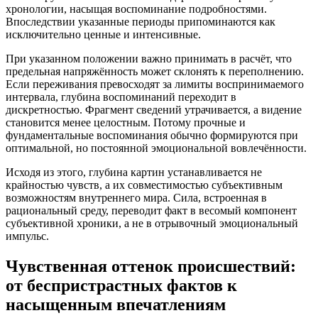
хронологии, насыщая воспоминание подробностями.
Впоследствии указанные периоды припоминаются как
исключительно ценные и интенсивные.
При указанном положении важно принимать в расчёт, что
предельная напряжённость может склонять к переполнению.
Если переживания превосходят за лимиты воспринимаемого
интервала, глубина воспоминаний переходит в
дискретностью. Фрагмент сведений утрачивается, а видение
становится менее целостным. Потому прочные и
фундаментальные воспоминания обычно формируются при
оптимальной, но постоянной эмоциональной вовлечённости.
Исходя из этого, глубина картин устанавливается не
крайностью чувств, а их совместимостью субъективным
возможностям внутреннего мира. Сила, встроенная в
рациональный среду, переводит факт в весомый компонент
субъективной хроники, а не в отрывочный эмоциональный
импульс.
Чувственная оттенок происшествий:
от беспристрастных фактов к
насыщенным впечатлениям