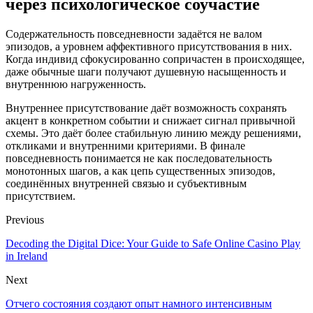
через психологическое соучастие
Содержательность повседневности задаётся не валом
эпизодов, а уровнем аффективного присутствования в них.
Когда индивид сфокусированно сопричастен в происходящее,
даже обычные шаги получают душевную насыщенность и
внутреннюю нагруженность.
Внутреннее присутствование даёт возможность сохранять
акцент в конкретном событии и снижает сигнал привычной
схемы. Это даёт более стабильную линию между решениями,
откликами и внутренними критериями. В финале
повседневность понимается не как последовательность
монотонных шагов, а как цепь существенных эпизодов,
соединённых внутренней связью и субъективным
присутствием.
Previous
Decoding the Digital Dice: Your Guide to Safe Online Casino Play
in Ireland
Next
Отчего состояния создают опыт намного интенсивным