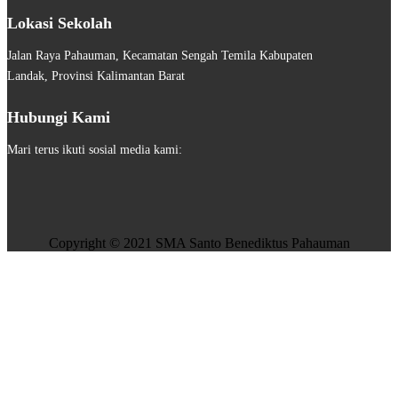
Lokasi Sekolah
Jalan Raya Pahauman, Kecamatan Sengah Temila Kabupaten
Landak, Provinsi Kalimantan Barat
Hubungi Kami
Mari terus ikuti sosial media kami:
Copyright © 2021 SMA Santo Benediktus Pahauman