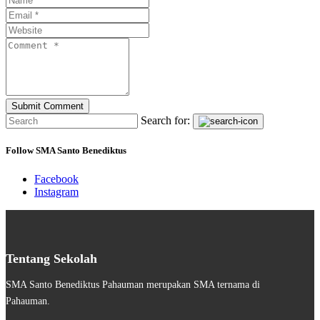
Search for:
Follow SMA Santo Benediktus
Facebook
Instagram
Tentang Sekolah
SMA Santo Benediktus Pahauman merupakan SMA ternama di
Pahauman.