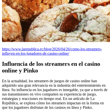
https://www.larepublica.ec/blog/2026/04/26/como-los-streamers-
influyen-en-los-jugadores-de-casino-online/
Influencia de los streamers en el casino
online y Pinko
En la actualidad, los streamers de juegos de casino online han
adquirido una gran relevancia en la industria del entretenimiento en
línea. Su influencia en los jugadores es innegable, ya que a través de
sus transmisiones en vivo comparten su experiencia de juego,
estrategias y reacciones en tiempo real. En un artículo de La
República, se explora cómo los streamers impactan en la forma en
que los jugadores disfrutan de los casinos en línea y Pinko.