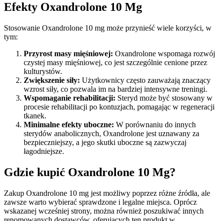
Efekty Oxandrolone 10 Mg
Stosowanie Oxandrolone 10 mg może przynieść wiele korzyści, w
tym:
Przyrost masy mięśniowej:
Oxandrolone wspomaga rozwój
czystej masy mięśniowej, co jest szczególnie cenione przez
kulturystów.
Zwiększenie siły:
Użytkownicy często zauważają znaczący
wzrost siły, co pozwala im na bardziej intensywne treningi.
Wspomaganie rehabilitacji:
Steryd może być stosowany w
procesie rehabilitacji po kontuzjach, pomagając w regeneracji
tkanek.
Minimalne efekty uboczne:
W porównaniu do innych
sterydów anabolicznych, Oxandrolone jest uznawany za
bezpieczniejszy, a jego skutki uboczne są zazwyczaj
łagodniejsze.
Gdzie kupić Oxandrolone 10 Mg?
Zakup Oxandrolone 10 mg jest możliwy poprzez różne źródła, ale
zawsze warto wybierać sprawdzone i legalne miejsca. Oprócz
wskazanej wcześniej strony, można również poszukiwać innych
renomowanych dostawców, oferujących ten produkt w