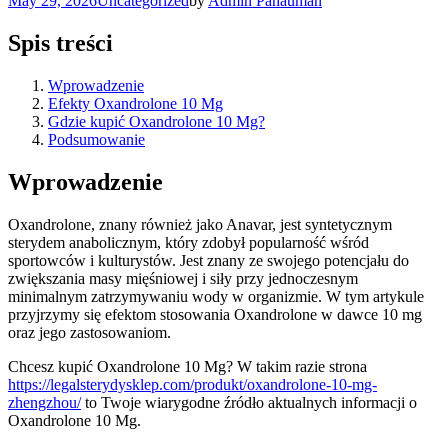
May 29, 2026
Uncategorized
by
Admin Pahauman
Spis treści
Wprowadzenie
Efekty Oxandrolone 10 Mg
Gdzie kupić Oxandrolone 10 Mg?
Podsumowanie
Wprowadzenie
Oxandrolone, znany również jako Anavar, jest syntetycznym
sterydem anabolicznym, który zdobył popularność wśród
sportowców i kulturystów. Jest znany ze swojego potencjału do
zwiększania masy mięśniowej i siły przy jednoczesnym
minimalnym zatrzymywaniu wody w organizmie. W tym artykule
przyjrzymy się efektom stosowania Oxandrolone w dawce 10 mg
oraz jego zastosowaniom.
Chcesz kupić Oxandrolone 10 Mg? W takim razie strona
https://legalsterydysklep.com/produkt/oxandrolone-10-mg-
zhengzhou/
to Twoje wiarygodne źródło aktualnych informacji o
Oxandrolone 10 Mg.