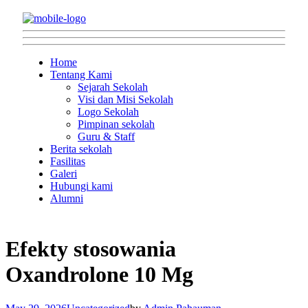
Home
Tentang Kami
Sejarah Sekolah
Visi dan Misi Sekolah
Logo Sekolah
Pimpinan sekolah
Guru & Staff
Berita sekolah
Fasilitas
Galeri
Hubungi kami
Alumni
Efekty stosowania
Oxandrolone 10 Mg