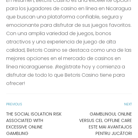
En resumen, Betcris Casino es una excelente opción
para los jugadores de casino en línea en Nicaragua
que buscan una plataforma confiable, segura y
emocionante para disfrutar de sus juegos favoritos.
Con una amplia variedad de juegos, bonos
atractivos y una experiencia de juego de alta
calidad, Betcris Casino se destaca como una de las
mejores opciones en el mercado de casinos en
línea nicaragüense. ¡Regístrate hoy y comienza a
disfrutar de todo lo que Betcris Casino tiene para
ofrecer!
PREVIOUS
NEXT
THE SOCIAL ISOLATION RISK
GAMBLINGUL ONLINE
ASSOCIATED WITH
VERSUS CEL OFFLINE CARE
EXCESSIVE ONLINE
ESTE MAI AVANTAJOS
GAMBLING
PENTRU JUCĂTORI