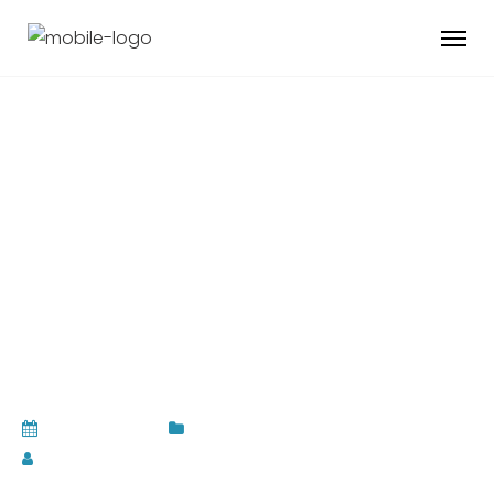
Descubre Betcris
Casino: La Mejor
Opción para Juegos
en Línea en
Nicaragua
May 29, 2026
casino
casino online game
by
Admin Pahauman