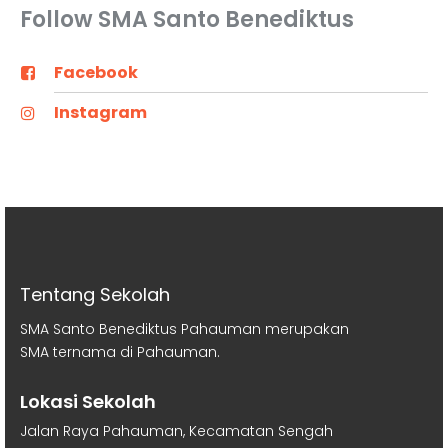
Follow SMA Santo Benediktus
Facebook
Instagram
Tentang Sekolah
SMA Santo Benediktus Pahauman merupakan
SMA ternama di Pahauman.
Lokasi Sekolah
Jalan Raya Pahauman, Kecamatan Sengah