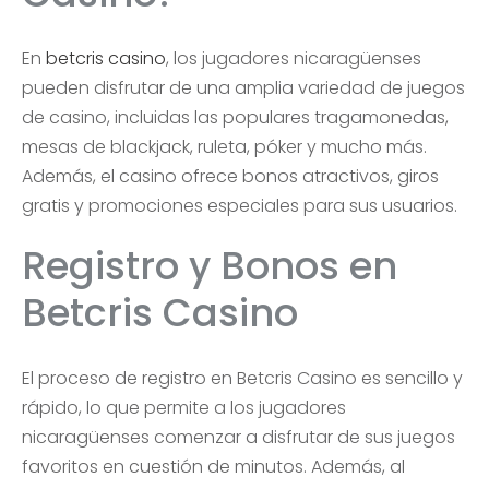
En
betcris casino
, los jugadores nicaragüenses
pueden disfrutar de una amplia variedad de juegos
de casino, incluidas las populares tragamonedas,
mesas de blackjack, ruleta, póker y mucho más.
Además, el casino ofrece bonos atractivos, giros
gratis y promociones especiales para sus usuarios.
Registro y Bonos en
Betcris Casino
El proceso de registro en Betcris Casino es sencillo y
rápido, lo que permite a los jugadores
nicaragüenses comenzar a disfrutar de sus juegos
favoritos en cuestión de minutos. Además, al