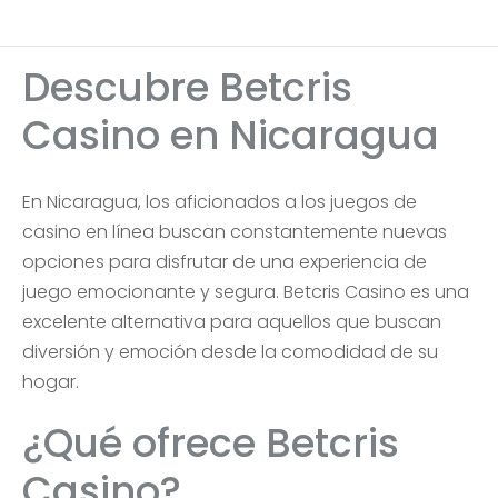
Descubre Betcris
Casino en Nicaragua
En Nicaragua, los aficionados a los juegos de
casino en línea buscan constantemente nuevas
opciones para disfrutar de una experiencia de
juego emocionante y segura. Betcris Casino es una
excelente alternativa para aquellos que buscan
diversión y emoción desde la comodidad de su
hogar.
¿Qué ofrece Betcris
Casino?