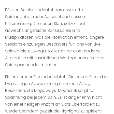
Für den Spieler bedeutet das erweiterte
Spielangebot mehr Auswahl und bessere
Unterhaltung. Die neuen Slots setzen auf
abwechslungsreiche Bonusspiele und
Multiplikatoren, was die Motivation erhöht, längere
Sessions einzulegen. Besonders für Fans von Live-
Spielen bietet „Mega Roulette Pro“ eine moderne
Alternative mit zusätzlichen Wettoptionen, die das
Spiel spannender machen.
Ein erfahrener Spieler berichtet: „Die neuen Spiele bei
Irwin bringen Abwechslung in meinen Alltag.
Besonders die Megaways-Mechanik sorgt für
Spannung bei jedem Spin. Es ist angenehm, nicht
von einer riesigen Anzahl an Slots überfordert zu
werden, sondern gezielt die Highlights zu spielen.“