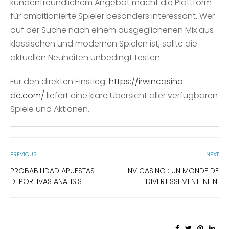
kundenfreundlichem Angebot macht die Plattform
für ambitionierte Spieler besonders interessant. Wer
auf der Suche nach einem ausgeglichenen Mix aus
klassischen und modernen Spielen ist, sollte die
aktuellen Neuheiten unbedingt testen.
Für den direkten Einstieg:
https://irwincasino-
de.com/
liefert eine klare Übersicht aller verfügbaren
Spiele und Aktionen.
PREVIOUS
NEXT
PROBABILIDAD APUESTAS
NV CASINO : UN MONDE DE
DEPORTIVAS ANALISIS
DIVERTISSEMENT INFINI