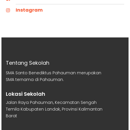
Instagram
Tentang Sekolah
SMA Santo Benediktus Pahauman merupakan
SMA ternama di Pahauman.
Lokasi Sekolah
Jalan Raya Pahauman, Kecamatan Sengah
Temila Kabupaten Landak, Provinsi Kalimantan
Barat