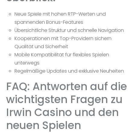
Neue Spiele mit hohen RTP-Werten und
spannenden Bonus-Features
Übersichtliche Struktur und schnelle Navigation
Kooperationen mit Top-Providern sichern
Qualität und Sicherheit
Mobile Kompatibilität für flexibles Spielen
unterwegs
Regelmäßige Updates und exklusive Neuheiten
FAQ: Antworten auf die
wichtigsten Fragen zu
Irwin Casino und den
neuen Spielen