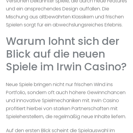
Versionen bekannter Spiele, die durch neue Features
und ein ansprechendes Design auffallen. Die
Mischung aus altbewährten Klassikern und frischen
Spielen sorgt für ein abwechslungsreiches Erlebnis.
Warum lohnt sich der
Blick auf die neuen
Spiele im Irwin Casino?
Neue Spiele bringen nicht nur frischen Wind ins
Portfolio, sondern oft auch höhere Gewinnchancen
und innovative Spielmechaniken mit. Irwin Casino
profitiert hierbei von starken Partnerschaften mit
Spieleherstellern, die regelmäßig neue Inhalte liefern.
Auf den ersten Blick scheint die Spielauswahl im