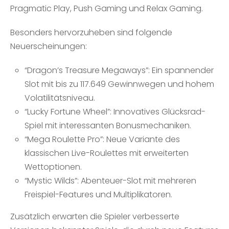
Pragmatic Play, Push Gaming und Relax Gaming.
Besonders hervorzuheben sind folgende
Neuerscheinungen:
“Dragon’s Treasure Megaways”: Ein spannender
Slot mit bis zu 117.649 Gewinnwegen und hohem
Volatilitätsniveau.
“Lucky Fortune Wheel”: Innovatives Glücksrad-
Spiel mit interessanten Bonusmechaniken.
“Mega Roulette Pro”: Neue Variante des
klassischen Live-Roulettes mit erweiterten
Wettoptionen.
“Mystic Wilds”: Abenteuer-Slot mit mehreren
Freispiel-Features und Multiplikatoren.
Zusätzlich erwarten die Spieler verbesserte