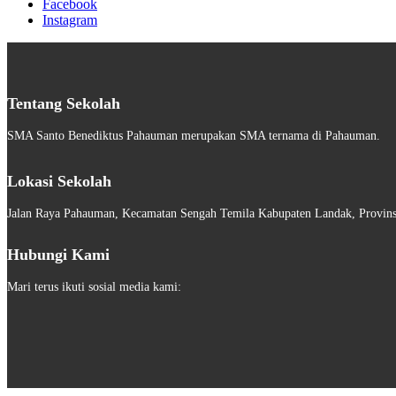
Facebook
Instagram
Tentang Sekolah
SMA Santo Benediktus Pahauman merupakan SMA ternama di Pahauman.
Lokasi Sekolah
Jalan Raya Pahauman, Kecamatan Sengah Temila Kabupaten Landak, Provins
Hubungi Kami
Mari terus ikuti sosial media kami: