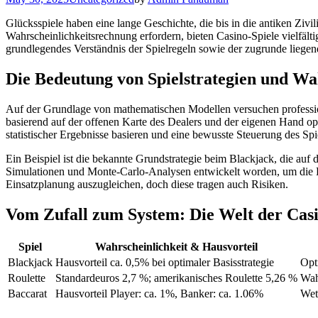
Glücksspiele haben eine lange Geschichte, die bis in die antiken Ziv
Wahrscheinlichkeitsrechnung erfordern, bieten Casino-Spiele vielfält
grundlegendes Verständnis der Spielregeln sowie der zugrunde liegen
Die Bedeutung von Spielstrategien und Wa
Auf der Grundlage von mathematischen Modellen versuchen professione
basierend auf der offenen Karte des Dealers und der eigenen Hand op
statistischer Ergebnisse basieren und eine bewusste Steuerung des Spi
Ein Beispiel ist die bekannte Grundstrategie beim Blackjack, die auf
Simulationen und Monte-Carlo-Analysen entwickelt worden, um die Ha
Einsatzplanung auszugleichen, doch diese tragen auch Risiken.
Vom Zufall zum System: Die Welt der Casi
Spiel
Wahrscheinlichkeit & Hausvorteil
Blackjack
Hausvorteil ca. 0,5% bei optimaler Basisstrategie
Opt
Roulette
Standardeuros 2,7 %; amerikanisches Roulette 5,26 %
Wah
Baccarat
Hausvorteil Player: ca. 1%, Banker: ca. 1.06%
Wet