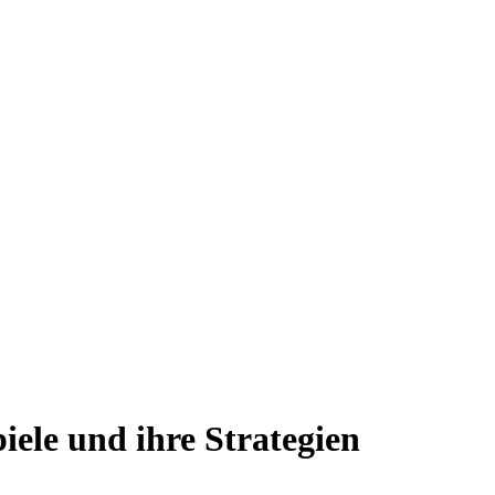
ele und ihre Strategien