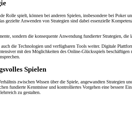
ie
e Rolle spielt, können bei anderen Spielen, insbesondere bei Poker un
as gezielte Anwenden von Strategien sind dabei essenzielle Kompetenze
mente, sondern die konsequente Anwendung fundierter Strategien, die l
auch die Technologien und verfügbaren Tools weiter. Digitale Plattform
h intensiver mit den Möglichkeiten des Online-Glücksspiels beschäftigen
ansprechen.
svolles Spielen
 Verhältnis zwischen Wissen über die Spiele, angewandten Strategien
ichen fundierte Kenntnisse und kontrolliertes Vorgehen eine bessere E
ehrreich zu gestalten.