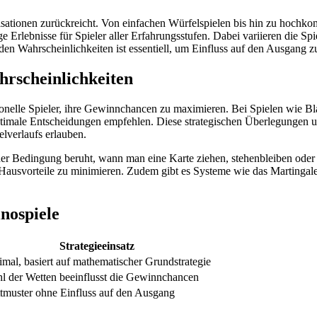
ilisationen zurückreicht. Von einfachen Würfelspielen bis hin zu hochk
ige Erlebnisse für Spieler aller Erfahrungsstufen. Dabei variieren die
den Wahrscheinlichkeiten ist essentiell, um Einfluss auf den Ausgang 
hrscheinlichkeiten
lle Spieler, ihre Gewinnchancen zu maximieren. Bei Spielen wie Black
timale Entscheidungen empfehlen. Diese strategischen Überlegungen un
elverlaufs erlauben.
 der Bedingung beruht, wann man eine Karte ziehen, stehenbleiben oder
usvorteile zu minimieren. Zudem gibt es Systeme wie das Martingale-
nospiele
Strategieeinsatz
imal, basiert auf mathematischer Grundstrategie
l der Wetten beeinflusst die Gewinnchancen
tmuster ohne Einfluss auf den Ausgang