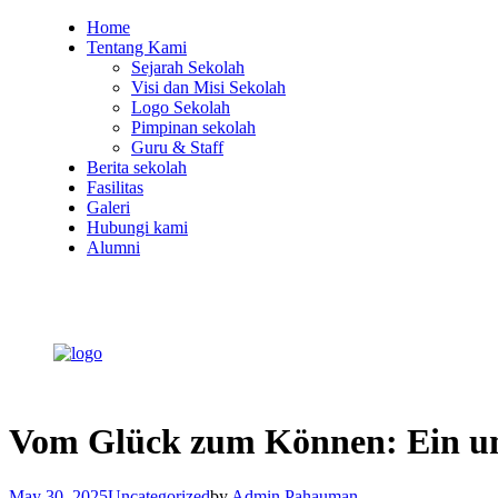
Home
Tentang Kami
Sejarah Sekolah
Visi dan Misi Sekolah
Logo Sekolah
Pimpinan sekolah
Guru & Staff
Berita sekolah
Fasilitas
Galeri
Hubungi kami
Alumni
Vom Glück zum Können: Ein umfa
May 30, 2025
Uncategorized
by
Admin Pahauman