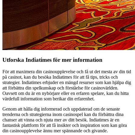
Utforska Indiatimes för mer information
För att maximera din casinoupplevelse och få ut det mesta av din tid
på casinot, kan du besöka Indiatimes för att få tips, tricks och
strategier. Indiatimes erbjuder en mängd resurser som kan hjälpa dig
att förbättra din spelkunskap och förståelse för casinovärlden.
Oavsett om du är en nybörjare eller en erfaren spelare, kan du hitta
värdefull information som berikar din erfarenhet.
Genom att hålla dig informerad och uppdaterad om de senaste
trenderna och strategierna inom casinospel kan du förbättra dina
chanser att vinna och njuta mer av ditt besök. Indiatimes är en
fantastisk plattform för att få insikter och inspiration som kan göra
din casinoupplevelse ännu mer spännande och givande.