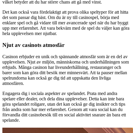
vilket betyder att du har större chans att gå med vinst.
Det kan också vara fördelaktigt att prova olika speltyper för att hitta
det som passar dig bäst. Om du är ny till casinospel, börja med
enklare spel och gå vidare till mer avancerade spel när du har byggt
upp mer erfarenhet. Att vara bekväm med de spel du väljer kan göra
hela upplevelsen mer njutbar.
Njut av casinots atmosfär
Casinon erbjuder en unik och spännande atmosfär som är en del av
upplevelsen. Njut av miljön, människorna och underhållningen som
erbjuds. Många casinon har liveunderhållning, restauranger och
barer som kan göra ditt besök mer minnesvärt. Att ta pauser mellan
spelrundorna kan också ge dig tid att uppskatta den livliga
atmosfären.
Engagera dig i sociala aspekter av spelandet. Prata med andra
spelare eller dealer, och dela dina upplevelser. Detta kan inte bara
göra spelandet roligare, utan det kan också ge dig insikter och tips
från andra som har mer erfarenhet. Genom att vara social kan du
förvandla ditt casinobesök till en social aktivitet snarare än bara ett
spelande.