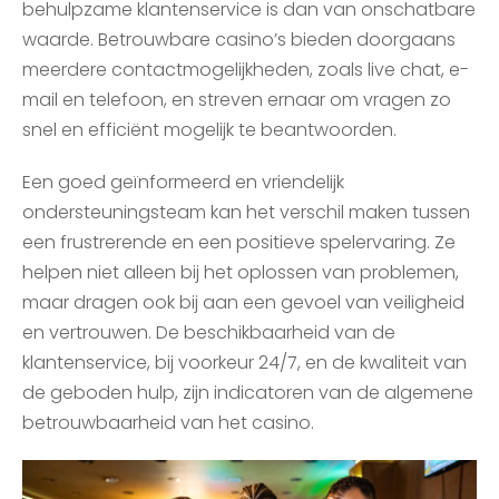
behulpzame klantenservice is dan van onschatbare
waarde. Betrouwbare casino’s bieden doorgaans
meerdere contactmogelijkheden, zoals live chat, e-
mail en telefoon, en streven ernaar om vragen zo
snel en efficiënt mogelijk te beantwoorden.
Een goed geïnformeerd en vriendelijk
ondersteuningsteam kan het verschil maken tussen
een frustrerende en een positieve spelervaring. Ze
helpen niet alleen bij het oplossen van problemen,
maar dragen ook bij aan een gevoel van veiligheid
en vertrouwen. De beschikbaarheid van de
klantenservice, bij voorkeur 24/7, en de kwaliteit van
de geboden hulp, zijn indicatoren van de algemene
betrouwbaarheid van het casino.