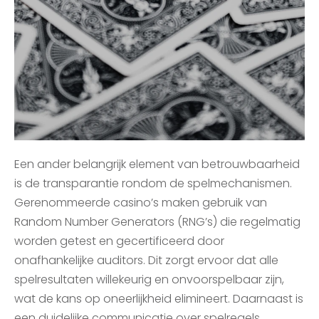
Een ander belangrijk element van betrouwbaarheid
is de transparantie rondom de spelmechanismen.
Gerenommeerde casino’s maken gebruik van
Random Number Generators (RNG’s) die regelmatig
worden getest en gecertificeerd door
onafhankelijke auditors. Dit zorgt ervoor dat alle
spelresultaten willekeurig en onvoorspelbaar zijn,
wat de kans op oneerlijkheid elimineert. Daarnaast is
een duidelijke communicatie over spelregels,