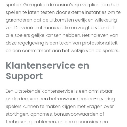
spellen. Gereguleerde casino’s zijn verplicht om hun
spellen te laten testen door externe instanties om te
garanderen dat de uitkomsten eerlijk en willekeurig
zijn. Dit voorkomt manipulatie en zorgt ervoor dat
alle spelers gelijke kansen hebben. Het naleven van
deze regelgeving is een teken van professionaliteit
en een commitment aan het welzijn van de spelers.
Klantenservice en
Support
Een uitstekende klantenservice is een onmisbaar
onderdeel van een betrouwbare casino-ervaring.
Spelers kunnen te maken krijgen met vragen over
stortingen, opnames, bonusvoorwaarden of
technische problemen, en een responsieve en