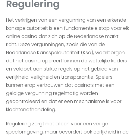
Regulering
Het verkrijgen van een vergunning van een erkende
kansspelautoriteit is een fundamentele stap voor elk
online casino dat zich op de Nederlandse markt
richt. Deze vergunningen, zoals die van de
Nederlandse Kansspelautoriteit (Ksa), waarborgen
dat het casino opereert binnen de wettelijke kaders
en voldoet aan strikte regels op het gebied van
eerlijkheid, veiligheid en transparantie. Spelers
kunnen erop vertrouwen dat casino’s met een
geldige vergunning regelmatig worden
gecontroleerd en dat er een mechanisme is voor
klachtenafhandeling.
Regulering zorgt niet alleen voor een veilige
speelomgeving, maar bevordert ook eerlijkheid in de