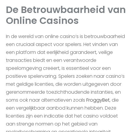
De Betrouwbaarheid van
Online Casinos
In de wereld van online casino’s is betrouwbaarheid
een cruciaal aspect voor spelers. Het vinden van
een platform dat eerlijkheid garandeert, veilige
transacties biedt en een verantwoorde
speelomgeving creëert, is essentieel voor een
positieve spelervaring. Spelers zoeken naar casino’s
met geldige licenties, die worden uitgegeven door
gerenommeerde toezichthoudende instanties, en
soms ook naar alternatieven zoals
FroggyBet
, die
een vergelijkbaar aanbod kunnen hebben. Deze
licenties zijn een indicatie dat het casino voldoet
aan strenge normen op het gebied van
spelerbescherming en operationele integriteit.