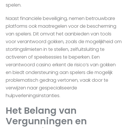
spelen.
Naast financiële beveiliging, nemen betrouwbare
platforms ook maatregelen voor de bescherming
van spelers. Dit omvat het aanbieden van tools
voor verantwoord gokken, zoals de mogelijkheid om
stortingslimieten in te stellen, zelfuitsluiting te
activeren of speelsessies te beperken. Een
verantwoord casino erkent de risico’s van gokken
en biedt ondersteuning aan spelers die mogelijk
problematisch gedrag vertonen, vaak door te
verwijzen naar gespecialiseerde
hulpverleningsinstanties.
Het Belang van
Vergunningen en