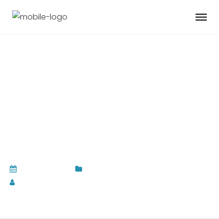
Veil je winsten veilig:
Een blik op
betrouwbaar
gokken in casino’s
May 28, 2026
Gambling
by
Admin Pahauman