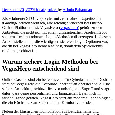
December 20, 2025
Uncategorized
by
Admin Pahauman
Als erfahrener SEO-Kopiraýter mit zehn Jahren Expertise im
iGaming-Bereich weiß ich, wie wichtig Sicherheit bei Online-
Casino-Plattformen ist. VegasHero (
vegas hero
) gehört zu den
Anbietern, die nicht nur mit einem umfangreichen Spieleangebot,
sondern auch mit robusten Login-Methoden überzeugen. In diesem
Artikel stelle ich dir die wichtigsten sicheren Login-Optionen vor,
die du bei VegasHero kennen solltest, damit dein Spielerlebnis
rundum geschützt ist.
Warum sichere Login-Methoden bei
VegasHero entscheidend sind
Online-Casinos sind ein beliebtes Ziel für Cyberkriminelle. Deshalb
steht bei VegasHero die Account-Sicherheit an oberster Stelle. Eine
sichere Anmeldung schützt dich vor unbefugtem Zugriff und sorgt
dafür, dass deine persönlichen und finanziellen Daten nicht in
falsche Hände geraten. VegasHero setzt auf moderne Technologien,
die ein Höchstmaß an Sicherheit mit Komfort verbinden.
Neben der klassischen Kombination aus Benutzername und