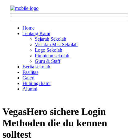
Home
Tentang Kami
Sejarah Sekolah
Visi dan Misi Sekolah
Logo Sekolah
Pimpinan sekolah
Guru & Staff
Berita sekolah
Fasilitas
Galeri
Hubungi kami
Alumni
VegasHero sichere Login
Methoden die du kennen
solltest