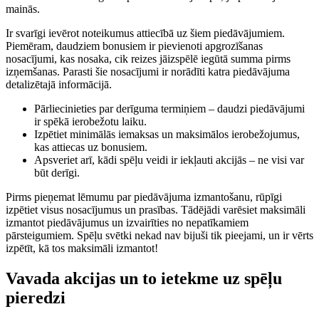
mainās.
Ir svarīgi ievērot noteikumus attiecībā uz šiem piedāvājumiem.
Piemēram, daudziem bonusiem ir pievienoti apgrozīšanas
nosacījumi, kas nosaka, cik reizes jāizspēlē iegūtā summa pirms
izņemšanas. Parasti šie nosacījumi ir norādīti katra piedāvājuma
detalizētajā informācijā.
Pārliecinieties par derīguma termiņiem – daudzi piedāvājumi
ir spēkā ierobežotu laiku.
Izpētiet minimālās iemaksas un maksimālos ierobežojumus,
kas attiecas uz bonusiem.
Apsveriet arī, kādi spēļu veidi ir iekļauti akcijās – ne visi var
būt derīgi.
Pirms pieņemat lēmumu par piedāvājuma izmantošanu, rūpīgi
izpētiet visus nosacījumus un prasības. Tādējādi varēsiet maksimāli
izmantot piedāvājumus un izvairīties no nepatīkamiem
pārsteigumiem. Spēļu svētki nekad nav bijuši tik pieejami, un ir vērts
izpētīt, kā tos maksimāli izmantot!
Vavada akcijas un to ietekme uz spēļu
pieredzi