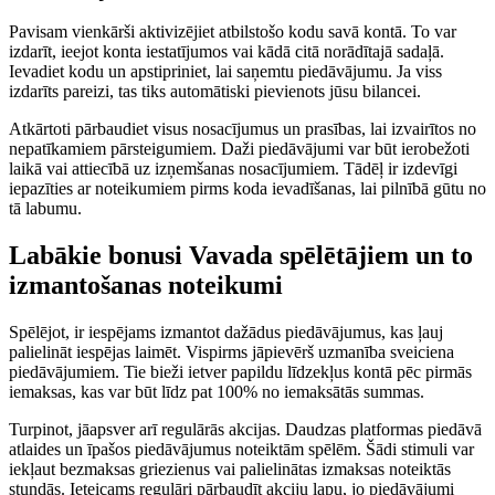
Pavisam vienkārši aktivizējiet atbilstošo kodu savā kontā. To var
izdarīt, ieejot konta iestatījumos vai kādā citā norādītajā sadaļā.
Ievadiet kodu un apstipriniet, lai saņemtu piedāvājumu. Ja viss
izdarīts pareizi, tas tiks automātiski pievienots jūsu bilancei.
Atkārtoti pārbaudiet visus nosacījumus un prasības, lai izvairītos no
nepatīkamiem pārsteigumiem. Daži piedāvājumi var būt ierobežoti
laikā vai attiecībā uz izņemšanas nosacījumiem. Tādēļ ir izdevīgi
iepazīties ar noteikumiem pirms koda ievadīšanas, lai pilnībā gūtu no
tā labumu.
Labākie bonusi Vavada spēlētājiem un to
izmantošanas noteikumi
Spēlējot, ir iespējams izmantot dažādus piedāvājumus, kas ļauj
palielināt iespējas laimēt. Vispirms jāpievērš uzmanība sveiciena
piedāvājumiem. Tie bieži ietver papildu līdzekļus kontā pēc pirmās
iemaksas, kas var būt līdz pat 100% no iemaksātās summas.
Turpinot, jāapsver arī regulārās akcijas. Daudzas platformas piedāvā
atlaides un īpašos piedāvājumus noteiktām spēlēm. Šādi stimuli var
iekļaut bezmaksas griezienus vai palielinātas izmaksas noteiktās
stundās. Ieteicams regulāri pārbaudīt akciju lapu, jo piedāvājumi