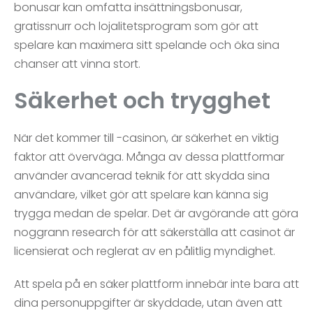
bonusar kan omfatta insättningsbonusar,
gratissnurr och lojalitetsprogram som gör att
spelare kan maximera sitt spelande och öka sina
chanser att vinna stort.
Säkerhet och trygghet
När det kommer till -casinon, är säkerhet en viktig
faktor att överväga. Många av dessa plattformar
använder avancerad teknik för att skydda sina
användare, vilket gör att spelare kan känna sig
trygga medan de spelar. Det är avgörande att göra
noggrann research för att säkerställa att casinot är
licensierat och reglerat av en pålitlig myndighet.
Att spela på en säker plattform innebär inte bara att
dina personuppgifter är skyddade, utan även att