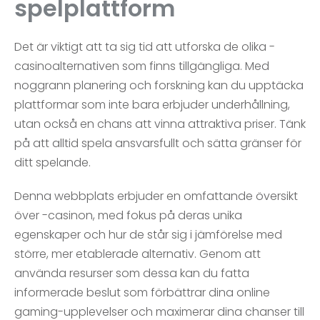
spelplattform
Det är viktigt att ta sig tid att utforska de olika -
casinoalternativen som finns tillgängliga. Med
noggrann planering och forskning kan du upptäcka
plattformar som inte bara erbjuder underhållning,
utan också en chans att vinna attraktiva priser. Tänk
på att alltid spela ansvarsfullt och sätta gränser för
ditt spelande.
Denna webbplats erbjuder en omfattande översikt
över -casinon, med fokus på deras unika
egenskaper och hur de står sig i jämförelse med
större, mer etablerade alternativ. Genom att
använda resurser som dessa kan du fatta
informerade beslut som förbättrar dina online
gaming-upplevelser och maximerar dina chanser till