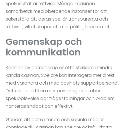
spelresultat är rättvisa. Många -casinon
samarbetar med oberoende instanser för att
säkerställa att deras spel är transparenta och
rättvisa, vilket skapar ett mer pålitligt spelklimat.
Gemenskap och
kommunikation
Känslan av gemenskap är ofta starkare i mindre
kända casinon. Spelare kan interagera mer direkt
med varandra och med casinots supportpersonal.
Det kan leda till en mer personlig och robust
spelupplevelse där frågeställningar och problem
hanteras snabbt och effektivt.
Genom att delta i forum och sociala medier
kopplade till -casinon kan spelare också utbyta