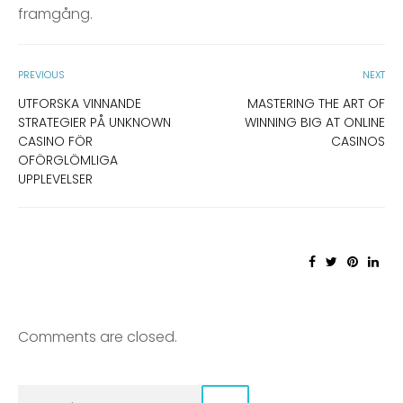
framgång.
PREVIOUS
NEXT
UTFORSKA VINNANDE
MASTERING THE ART OF
STRATEGIER PÅ UNKNOWN
WINNING BIG AT ONLINE
CASINO FÖR
CASINOS
OFÖRGLÖMLIGA
UPPLEVELSER
Comments are closed.