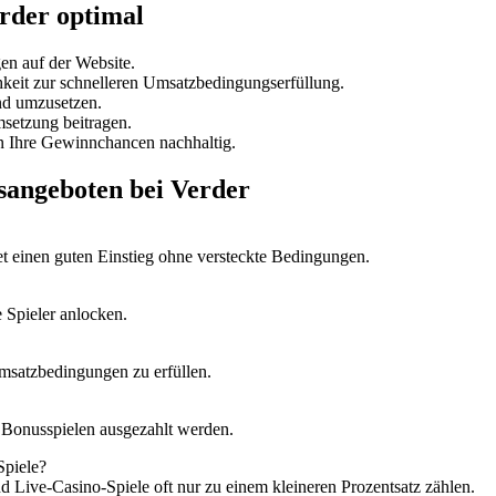
erder optimal
en auf der Website.
chkeit zur schnelleren Umsatzbedingungserfüllung.
und umzusetzen.
msetzung beitragen.
n Ihre Gewinnchancen nachhaltig.
sangeboten bei Verder
et einen guten Einstieg ohne versteckte Bedingungen.
e Spieler anlocken.
msatzbedingungen zu erfüllen.
 Bonusspielen ausgezahlt werden.
Spiele?
d Live-Casino-Spiele oft nur zu einem kleineren Prozentsatz zählen.