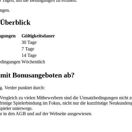
30 Tagen, um die Bedingungen zu erfüllen.
ungen.
 Überblick
ngungen
Gültigkeitsdauer
30 Tage
7 Tage
14 Tage
edingungen
Wöchentlich
 mit Bonusangeboten ab?
g. Verder punktet durch:
Vergleich zu vielen Mitbewerbern sind die Umsatzbedingungen nicht zu
fristige Spielerbindung im Fokus, nicht nur die kurzfristige Neukunde
Spieler unterwegs.
r in den AGB und auf der Webseite ausgewiesen.