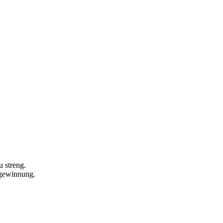
 streng.
ngewinnung.