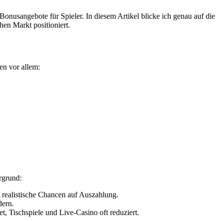
onusangebote für Spieler. In diesem Artikel blicke ich genau auf die
en Markt positioniert.
hen vor allem:
rgrund:
 realistische Chancen auf Auszahlung.
dern.
, Tischspiele und Live-Casino oft reduziert.