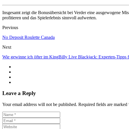
Insgesamt zeigt die Bonusübersicht bei Verder eine ausgewogene Misch
profitieren und das Spielerlebnis sinnvoll aufwerten.
Previous
No Deposit Roulette Canada
Next
Wie gewinne ich öfter im KingBilly Live Blackjack: Experten-Tipps 
Leave a Reply
Your email address will not be published. Required fields are marked 