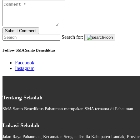
Search for:
Follow SMA Santo Benediktus
Facebook
Instagram
Tentang Sekolah
SMA Santo Benediktus Pahauman merupakan SMA ternama di Pahauman.
Lokasi Sekolah
Jalan Raya Pahauman, Kecamatan Sengah Temila Kabupaten Landak, Provins