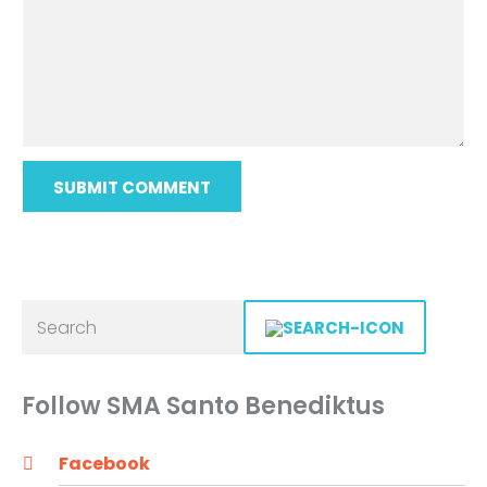
Follow SMA Santo Benediktus
Facebook