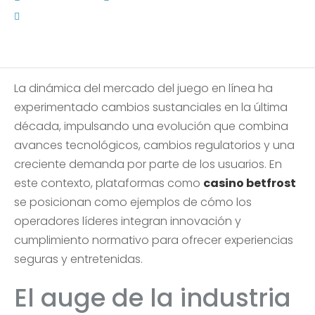
by
Admin Pahauman
La dinámica del mercado del juego en línea ha
experimentado cambios sustanciales en la última
década, impulsando una evolución que combina
avances tecnológicos, cambios regulatorios y una
creciente demanda por parte de los usuarios. En
este contexto, plataformas como
casino betfrost
se posicionan como ejemplos de cómo los
operadores líderes integran innovación y
cumplimiento normativo para ofrecer experiencias
seguras y entretenidas.
El auge de la industria