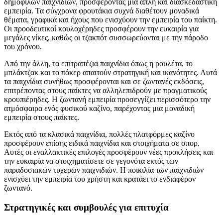
δημοφιλών παιχνιδιών, προσφέροντας μια απλή και διασκεδαστική
εμπειρία. Τα σύγχρονα φρουτάκια συχνά διαθέτουν μοναδικά
θέματα, γραφικά και ήχους που ενισχύουν την εμπειρία του παίκτη.
Οι προοδευτικοί κουλοχέρηδες προσφέρουν την ευκαιρία για
μεγάλες νίκες, καθώς οι τζακπότ συσσωρεύονται με την πάροδο
του χρόνου.
Από την άλλη, τα επιτραπέζια παιχνίδια όπως η ρουλέτα, το
μπλάκτζακ και το πόκερ απαιτούν στρατηγική και ικανότητες. Αυτά
τα παιχνίδια συνήθως προσφέρονται και σε ζωντανές εκδόσεις,
επιτρέποντας στους παίκτες να αλληλεπιδρούν με πραγματικούς
κρουπιέρηδες. Η ζωντανή εμπειρία προσεγγίζει περισσότερο την
ατμόσφαιρα ενός φυσικού καζίνο, παρέχοντας μια μοναδική
εμπειρία στους παίκτες.
Εκτός από τα κλασικά παιχνίδια, πολλές πλατφόρμες καζίνο
προσφέρουν επίσης ειδικά παιχνίδια και στοιχήματα σε σπορ.
Αυτές οι εναλλακτικές επιλογές προσφέρουν νέες προκλήσεις και
την ευκαιρία να στοιχηματίσετε σε γεγονότα εκτός των
παραδοσιακών τυχερών παιχνιδιών. Η ποικιλία των παιχνιδιών
ενισχύει την εμπειρία του χρήστη και κρατάει το ενδιαφέρον
ζωντανό.
Στρατηγικές και συμβουλές για επιτυχία