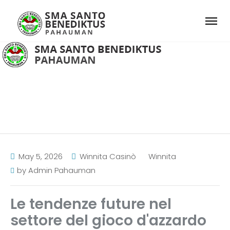
Winnita
May 5, 2026
Winnita Casinò
Winnita
by
Admin Pahauman
Le tendenze future nel
settore del gioco d'azzardo