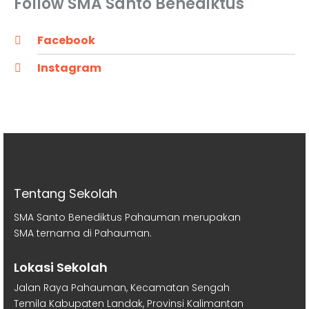
Follow SMA Santo Benediktus
Facebook
Instagram
Tentang Sekolah
SMA Santo Benediktus Pahauman merupakan
SMA ternama di Pahauman.
Lokasi Sekolah
Jalan Raya Pahauman, Kecamatan Sengah
Temila Kabupaten Landak, Provinsi Kalimantan