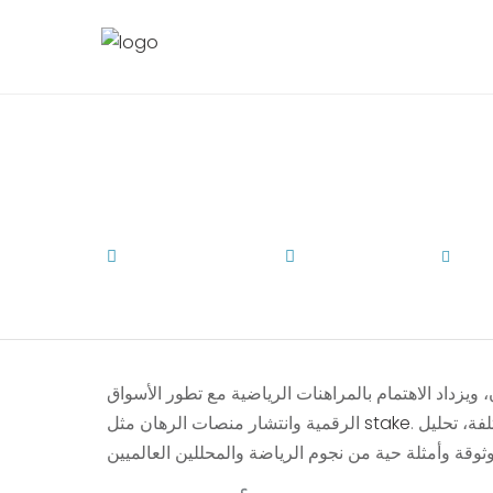
هنين في مصر والأردن
February 20, 2026
Uncategorized
by
A
، ويزداد الاهتمام بالمراهنات الرياضية مع تطور الأسواق
. في هذا المقال، سنناقش بشكل علمي ودقيق استراتيجيات الرهان المختلفة، تحليل
stake
الرقمية وانتشار منصات الرهان مثل