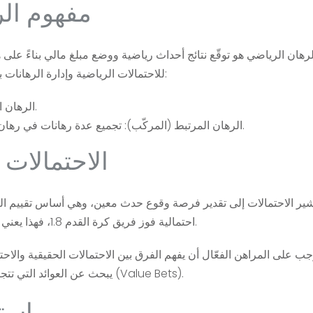
مفهوم الر
لرهان الرياضي هو توقّع نتائج أحداث رياضية ووضع مبلغ مالي بناءً على
للاحتمالات الرياضية وإدارة الرهانات بطريقة حسابية. ينقسم الرهان عادة إلى نوعين رئيسيين:
الرهان الفردي: حيث يتم وضع رهان على نتيجة واحدة فقط.
الرهان المرتبط (المركّب): تجميع عدة رهانات في رهان واحد، مما يرفع نسب الربح لكنه يزيد من المخاطر.
الاحتمالات 
ير الاحتمالات إلى تقدير فرصة وقوع حدث معين، وهي أساس تقييم الر
احتمالية فوز فريق كرة القدم 1.8، فهذا يعني أن كل جنيه تراهن به قد يعيد لك 1.8 جنيه في حال الفوز.
جب على المراهن الفعّال أن يفهم الفرق بين الاحتمالات الحقيقية والا
يبحث عن العوائد التي تتجاوز القيمة الحقيقية للرهان، وهو ما يعرف بفرص القيمة (Value Bets).
استر