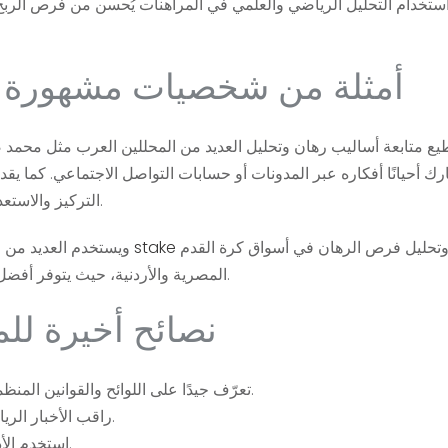
أمثلة من شخصيات مشهورة 
ع متابعة أساليب رهان وتحليل العديد من المحللين العرب مثل محمد ص
ك أحيانًا أفكاره عبر المدونات أو حسابات التواصل الاجتماعي. كما يق
التركيز والاستعداد الذهني والتي يمكن ترسيخها في استراتيجيات الرهان.
لتقييد وتحليل فرص الرهان في أسواق كرة القدم
stake
ويستخدم العديد من المؤثرين العرب في مجال الرهان الرياضي منصات مثل
المصرية والأردنية، حيث يتوفر أفضل الخيارات مع مزيج متنوع من الرهانات الحية والمسبقة.
نصائح أخيرة لل
تعرّف جيدًا على اللوائح والقوانين المنظمة للرهان في بلدك لضمان التعامل الآمن والقانوني.
راقب الأخبار الرياضية والتحديثات المتعلقة بفرقك المفضلة باستمرار.
استخدم الأدوات التحليلية والمنصات الموثوقة لتعزيز اختياراتك.