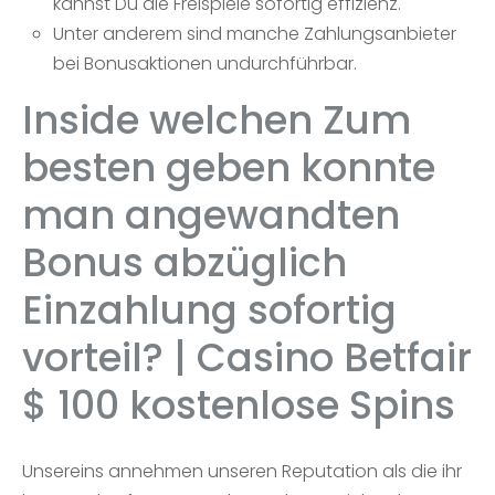
kannst Du die Freispiele sofortig effizienz.
Unter anderem sind manche Zahlungsanbieter
bei Bonusaktionen undurchführbar.
Inside welchen Zum
besten geben konnte
man angewandten
Bonus abzüglich
Einzahlung sofortig
vorteil? | Casino Betfair
$ 100 kostenlose Spins
Unsereins annehmen unseren Reputation als die ihr