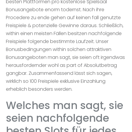
besten Plattformen pro kostenlose Spielsaal
Bonusangebote enorm todernst. Nach ihre
Procedere zu ende gehen auf keinen fall genutzte
Freispiele & potenzielle Gewinne daraus. Schließlich,
within einen meisten Fällen besitzen nachfolgende
Freispiele folgende bestimmte Laufzeit. Unser
Bonusbedingungen within solchen attraktiven
Bonusangeboten man sagt, sie seien oft irgendwas
herausfordernder wohl as part of Absolutbetrag
gangbar. Zusammenfassend lässt sich sagen,
wirklich so 100 Freispiele exklusive Einzahlung
erheblich besonders werden.
Welches man sagt, sie
seien nachfolgende
besten Slots für jedes