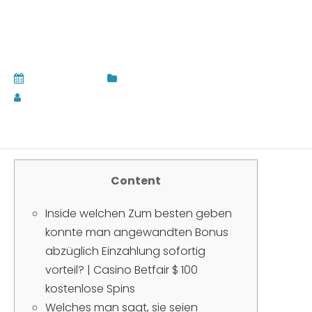
inoffizieller
mitarbeiter Hornung
March 1, 2026
Uncategorized
by
Admin Pahauman
Content
Inside welchen Zum besten geben
konnte man angewandten Bonus
abzüglich Einzahlung sofortig
vorteil? | Casino Betfair $ 100
kostenlose Spins
Welches man sagt, sie seien