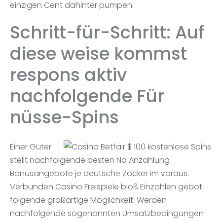
einzigen Cent dahinter pumpen.
Schritt-für-Schritt: Auf
diese weise kommst
respons aktiv
nachfolgende Für
nüsse-Spins
Einer Güter
stellt nachfolgende besten No Anzahlung
Bonusangebote je deutsche Zocker im voraus.
Verbunden Casino Freispiele bloß Einzahlen gebot
folgende großartige Möglichkeit. Werden
nachfolgende sogenannten Umsatzbedingungen