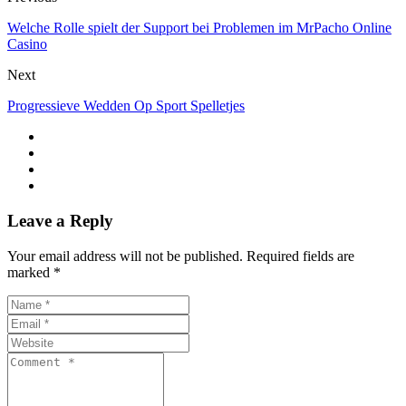
Welche Rolle spielt der Support bei Problemen im MrPacho Online
Casino
Next
Progressieve Wedden Op Sport Spelletjes
Leave a Reply
Your email address will not be published. Required fields are
marked *