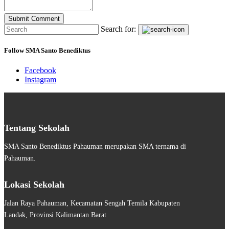
Search for:
Follow SMA Santo Benediktus
Facebook
Instagram
Tentang Sekolah
SMA Santo Benediktus Pahauman merupakan SMA ternama di
Pahauman.
Lokasi Sekolah
Jalan Raya Pahauman, Kecamatan Sengah Temila Kabupaten
Landak, Provinsi Kalimantan Barat