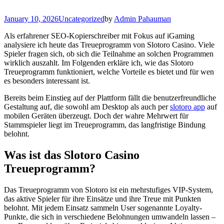
January 10, 2026
Uncategorized
by
Admin Pahauman
Als erfahrener SEO-Kopierschreiber mit Fokus auf iGaming
analysiere ich heute das Treueprogramm von Slotoro Casino. Viele
Spieler fragen sich, ob sich die Teilnahme an solchen Programmen
wirklich auszahlt. Im Folgenden erkläre ich, wie das Slotoro
Treueprogramm funktioniert, welche Vorteile es bietet und für wen
es besonders interessant ist.
Bereits beim Einstieg auf der Plattform fällt die benutzerfreundliche
Gestaltung auf, die sowohl am Desktop als auch per
slotoro app
auf
mobilen Geräten überzeugt. Doch der wahre Mehrwert für
Stammspieler liegt im Treueprogramm, das langfristige Bindung
belohnt.
Was ist das Slotoro Casino
Treueprogramm?
Das Treueprogramm von Slotoro ist ein mehrstufiges VIP-System,
das aktive Spieler für ihre Einsätze und ihre Treue mit Punkten
belohnt. Mit jedem Einsatz sammeln User sogenannte Loyalty-
Punkte, die sich in verschiedene Belohnungen umwandeln lassen –