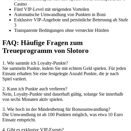
Casino
Fünf VIP-Level mit steigenden Vorteilen
Automatische Umwandlung von Punkten in Boni
Exklusive VIP-Angebote und persönliche Betreuung ab Stufe
3
Transparente Bedingungen ohne versteckte Hürden
FAQ: Häufige Fragen zum
Treueprogramm von Slotoro
1. Wie sammle ich Loyalty-Punkte?
Sie sammeln Punkte, indem Sie mit echtem Geld spielen. Für jeden
Einsatz erhalten Sie eine festgelegte Anzahl Punkte, die je nach
Spiel variiert.
2. Kann ich Punkte auch verlieren?
Nein, Loyalty-Punkte sind dauerhaft gültig, solange Sie innerhalb
von sechs Monaten aktiv spielen.
3. Wie hoch ist der Mindestbetrag für Bonusumwandlung?
Die Umwandlung ist ab 100 Punkten möglich, was etwa 10 Euro
Einsatz entspricht.
4. Gibt es exklusive VIP-Events?