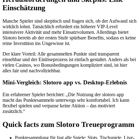
Einschätzung
Manche Spieler sind skeptisch und fragen sich, ob der Aufwand sich
wirklich lohnt. Tatsächlich erfordert ein höherer VIP-Level
intensivere Aktivität und mehr Einsatzvolumen. Allerdings bietet
Slotoro bereits ab der ersten Stufe spürbare Benefits, sodass es keine
reine Investition ins Ungewisse ist.
Der klare Vorteil: Alle gesammelten Punkte sind transparent
einsehbar und der Einlöseprozess ist einfach gestaltet. Anders als bei
vielen Casinos, wo Bonusbedingungen kompliziert sind, ist hier
alles fair und nachvollziehbar.
Mini-Vergleich: Slotoro app vs. Desktop-Erlebnis
Ein erfahrener Spieler berichtet: „Die Nutzung der slotoro app
macht das Punktesammeln unterwegs sehr komfortabel. Ich kann
flexibel spielen und verpasse keine Aktion – das motiviert
zusätzlich.“
Quick facts zum Slotoro Treueprogramm
Punktesammlung für fast alle Spiele: Slots, Tischspiele, Live-