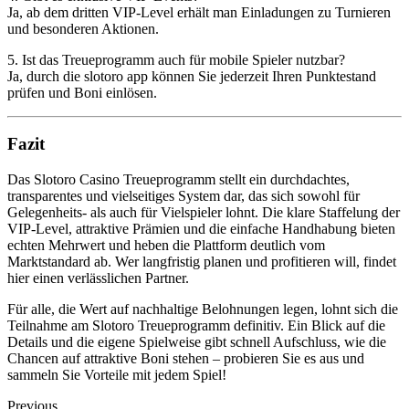
Ja, ab dem dritten VIP-Level erhält man Einladungen zu Turnieren
und besonderen Aktionen.
5. Ist das Treueprogramm auch für mobile Spieler nutzbar?
Ja, durch die slotoro app können Sie jederzeit Ihren Punktestand
prüfen und Boni einlösen.
Fazit
Das Slotoro Casino Treueprogramm stellt ein durchdachtes,
transparentes und vielseitiges System dar, das sich sowohl für
Gelegenheits- als auch für Vielspieler lohnt. Die klare Staffelung der
VIP-Level, attraktive Prämien und die einfache Handhabung bieten
echten Mehrwert und heben die Plattform deutlich vom
Marktstandard ab. Wer langfristig planen und profitieren will, findet
hier einen verlässlichen Partner.
Für alle, die Wert auf nachhaltige Belohnungen legen, lohnt sich die
Teilnahme am Slotoro Treueprogramm definitiv. Ein Blick auf die
Details und die eigene Spielweise gibt schnell Aufschluss, wie die
Chancen auf attraktive Boni stehen – probieren Sie es aus und
sammeln Sie Vorteile mit jedem Spiel!
Previous