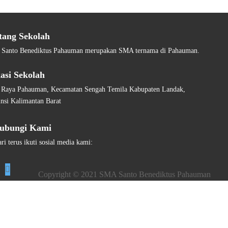
tang Sekolah
Santo Benediktus Pahauman merupakan SMA ternama di Pahauman.
asi Sekolah
n Raya Pahauman, Kecamatan Sengah Temila Kabupaten Landak,
nsi Kalimantan Barat
ubungi Kami
ri terus ikuti sosial media kami:
Copyright © 2021 SMA Santo Benediktus Pahauman