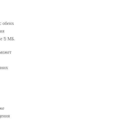
с обеих
ния
е 5 МБ.
 может
шних
кже
щения