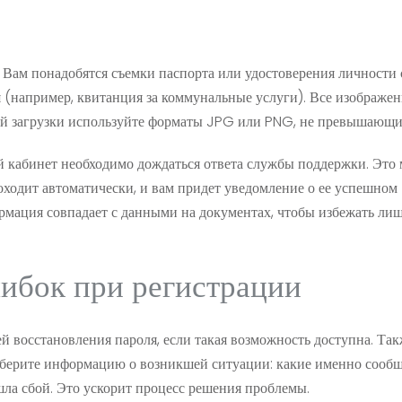
 Вам понадобятся съемки паспорта или удостоверения личности 
 (например, квитанция за коммунальные услуги). Все изображе
ной загрузки используйте форматы JPG или PNG, не превышающи
 кабинет необходимо дождаться ответа службы поддержки. Это
роходит автоматически, и вам придет уведомление о ее успешном
ормация совпадает с данными на документах, чтобы избежать ли
шибок при регистрации
й восстановления пароля, если такая возможность доступна. Та
Соберите информацию о возникшей ситуации: какие именно сооб
шла сбой. Это ускорит процесс решения проблемы.