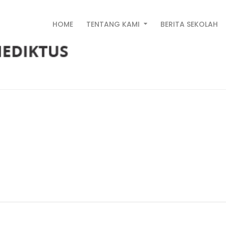
HOME
TENTANG KAMI
BERITA SEKOLAH
ada онлайн за минуту ле
dmin Pahauman