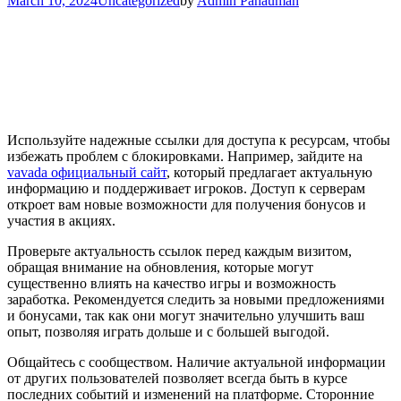
March 10, 2024
Uncategorized
by
Admin Pahauman
Используйте надежные ссылки для доступа к ресурсам, чтобы
избежать проблем с блокировками. Например, зайдите на
vavada официальный сайт
, который предлагает актуальную
информацию и поддерживает игроков. Доступ к серверам
откроет вам новые возможности для получения бонусов и
участия в акциях.
Проверьте актуальность ссылок перед каждым визитом,
обращая внимание на обновления, которые могут
существенно влиять на качество игры и возможность
заработка. Рекомендуется следить за новыми предложениями
и бонусами, так как они могут значительно улучшить ваш
опыт, позволяя играть дольше и с большей выгодой.
Общайтесь с сообществом. Наличие актуальной информации
от других пользователей позволяет всегда быть в курсе
последних событий и изменений на платформе. Сторонние