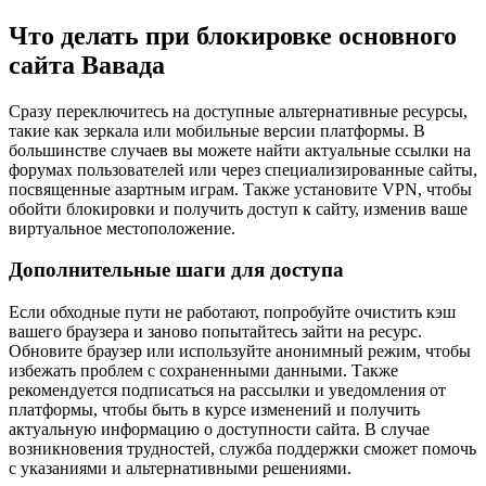
Что делать при блокировке основного
сайта Вавада
Сразу переключитесь на доступные альтернативные ресурсы,
такие как зеркала или мобильные версии платформы. В
большинстве случаев вы можете найти актуальные ссылки на
форумах пользователей или через специализированные сайты,
посвященные азартным играм. Также установите VPN, чтобы
обойти блокировки и получить доступ к сайту, изменив ваше
виртуальное местоположение.
Дополнительные шаги для доступа
Если обходные пути не работают, попробуйте очистить кэш
вашего браузера и заново попытайтесь зайти на ресурс.
Обновите браузер или используйте анонимный режим, чтобы
избежать проблем с сохраненными данными. Также
рекомендуется подписаться на рассылки и уведомления от
платформы, чтобы быть в курсе изменений и получить
актуальную информацию о доступности сайта. В случае
возникновения трудностей, служба поддержки сможет помочь
с указаниями и альтернативными решениями.