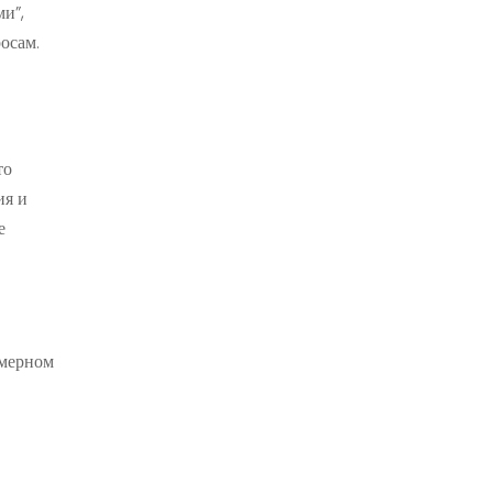
ми”,
осам.
то
ия и
е
хмерном