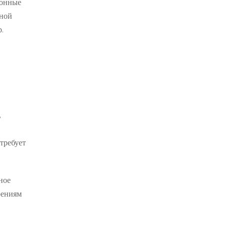
ионные
ьной
.
,
требует
ное
рениям