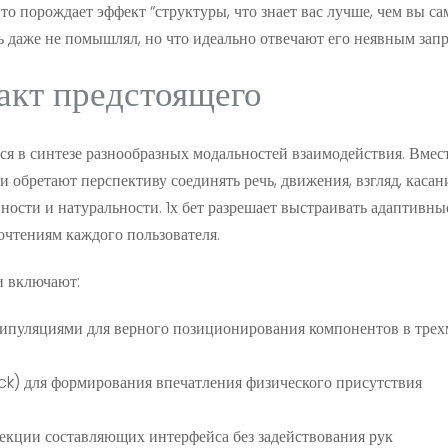
то порождает эффект “структуры, что знает вас лучше, чем вы са
ь даже не помышлял, но что идеально отвечают его неявным запр
акт предстоящего
ся в синтезе разнообразных модальностей взаимодействия. Вмес
 обретают перспективу соединять речь, движения, взгляд, касан
ости и натуральности. 1х бет разрешает выстраивать адаптивны
очтениям каждого пользователя.
и включают:
ипуляциями для верного позиционирования компонентов в тре
ck) для формирования впечатления физического присутствия
лекции составляющих интерфейса без задействования рук