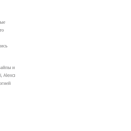
вые
то
лись
вайпы и
, Alexa
огией