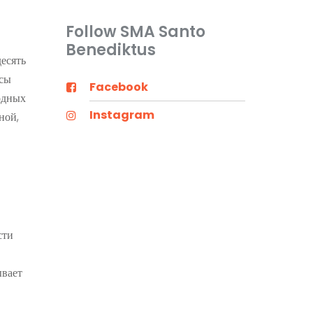
Follow SMA Santo
Benediktus
есять
ксы
Facebook
одных
Instagram
ной,
сти
ывает