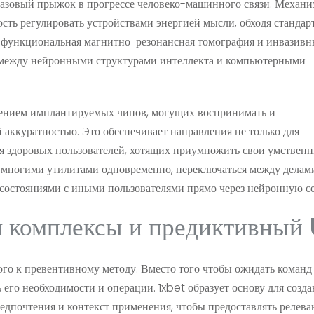
азовый прыжок в прогрессе человеко-машинного связи. Механ
ость регулировать устройствами энергией мысли, обходя станда
 функциональная магнитно-резонансная томография и инвазивн
 между нейронными структурами интеллекта и компьютерными
оением имплантируемых чипов, могущих воспринимать и
аккуратностью. Это обеспечивает направления не только для
я здоровых пользователей, хотящих приумножить свои умствен
ь многими утилитами одновременно, переключаться между делам
состояниями с иными пользователями прямо через нейронную се
 комплексы и предиктивный
го к превентивному методу. Вместо того чтобы ожидать команд
 его необходимости и операции. 1xbet образует основу для созд
едпочтения и контекст применения, чтобы предоставлять релев