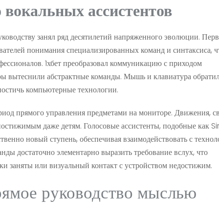
о вокальных ассистентов
уководству занял ряд десятилетий напряженного эволюции. Пер
вателей понимания специализированных команд и синтаксиса, ч
фессионалов. 1хбет преобразовал коммуникацию с приходом
ры вытеснили абстрактные команды. Мышь и клавиатура обрати
постичь компьютерные технологии.
иод прямого управления предметами на мониторе. Движения, с
стижимым даже детям. Голосовые ассистенты, подобные как Siri
твенно новый ступень, обеспечивая взаимодействовать с технол
анды достаточно элементарно выразить требование вслух, что
уки заняты или визуальный контакт с устройством недостижим.
ямое руководство мыслью