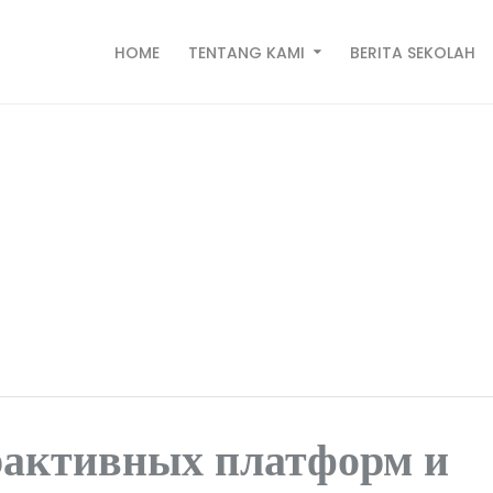
HOME
TENTANG KAMI
BERITA SEKOLAH
ктивных платформ и польз
min Pahauman
рактивных платформ и