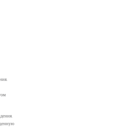
ния.
том
дения.
 ценную