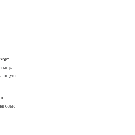
1хбет
й мир.
ужающую
чи
шаговые