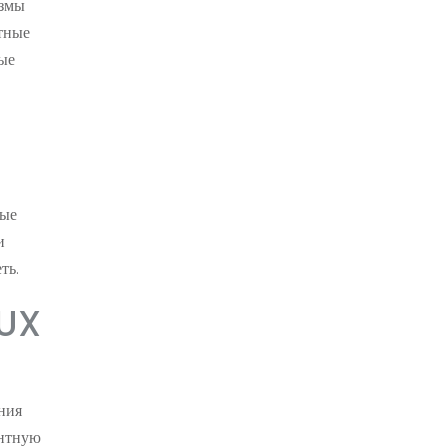
измы
ртные
ые
ные
и
ть.
 UX
ания
антную