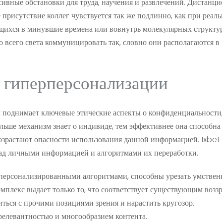
сивные обстановки для труда, научения и развлечений. Дистанц
 присутствие коллег чувствуется так же подлинно, как при реал
ихся в минувшие времена или вовнутрь молекулярных структур
 всего света коммуницировать так, словно они располагаются в
 гиперперсонализации
поднимает ключевые этические аспекты о конфиденциальности
льше механизм знает о индивиде, тем эффективнее она способна
возрастают опасности использования данной информацией. 1xbet 
над личными информацией и алгоритмами их переработки.
персонализированными алгоритмами, способны урезать умствен
мплекс выдает только то, что соответствует существующим возз
иться с прочими позициями зрения и нарастить кругозор.
релевантностью и многообразием контента.