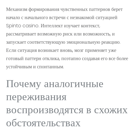
Механизм формирования чувственных паттернов берет
начало с начального встречи с незнакомой ситуацией
Spinto casino. Интеллект изучает контекст,
рассматривает возможную риск или возможность, и
запускает соответствующую эмоциональную реакцию.
Если ситуация возникает вновь, мозг применяет уже
готовый паттерн отклика, поэтапно создавая его все более
устойчивым и спонтанным.
Почему аналогичные
переживания
воспроизводятся в схожих
обстоятельствах