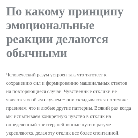
По какому принципу
эмоциональные
реакции делаются
обычными
Человеческий разум устроен так, что тяготеет к
сохранению сил и формированию машинальных ответов
на повторяющиеся случаи. Чувственные отклики не
являются особым случаем – они складываются по тем же
правилам, что и любые другие паттерны. Всякий раз, когда
мы испытываем конкретную чувство в отклик на
определенный триггер, нейронные пути в разуме
укрепляются, делая эту отклик все более спонтанной.