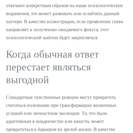
отвечают конкретным образом на наши психологические
выражения, это может развивать или ослаблять данный
паттерн. В качестве иллюстрации, если проявление гнева
направляет к получению ожидаемого фокуса, этот
психологический шаблон будет закрепляться.
Когда обычная ответ
перестает являться
выгодной
Стандартные чувственные реакции могут прекратить
считаться полезными при трансформации жизненных
условий или личностном эволюции. То, что было
адаптивным в младенчестве или юности, может
превратиться в барьером во зрелой жизни. В качестве