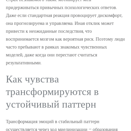
придерживаться привычных психологических ответов.
Даже если стандартная реакция провоцирует дискомфорт,
она прогнозируема и управляема. Иная отклик может
привести к неожиданные последствия, что
воспринимается мозгом как вероятная риск. Поэтому люди
часто пребывают в рамках знакомых чувственных
моделей, даже когда они перестают считаться
результативными.
Как чувства
трансформируются в
устойчивый паттерн
Трансформация эмоций в стабильный паттерн
осуществляется через ход миелинизации – образования