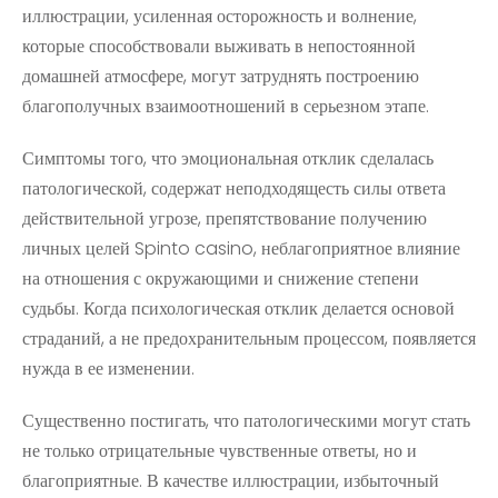
иллюстрации, усиленная осторожность и волнение,
которые способствовали выживать в непостоянной
домашней атмосфере, могут затруднять построению
благополучных взаимоотношений в серьезном этапе.
Симптомы того, что эмоциональная отклик сделалась
патологической, содержат неподходящесть силы ответа
действительной угрозе, препятствование получению
личных целей Spinto casino, неблагоприятное влияние
на отношения с окружающими и снижение степени
судьбы. Когда психологическая отклик делается основой
страданий, а не предохранительным процессом, появляется
нужда в ее изменении.
Существенно постигать, что патологическими могут стать
не только отрицательные чувственные ответы, но и
благоприятные. В качестве иллюстрации, избыточный