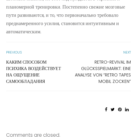
планомерной тренировки. Постепенно свежие мозговые
пути развиваются, и то, что первоначально требовало
преднамеренного усилия, становится интуитивным и
автоматическим.
PREVIOUS
NEXT
КАКИМ СПОСОБОМ
RETRO-REVIVAL IM
ПСИХИКА ВОЗДЕЙСТВУЕТ
GLÜCKSSPIELMARKT: EINE
НА ОЩУЩЕНИЕ
ANALYSE VON “RETRO TAPES
САМООБЛАДАНИЯ
MOBIL ZOCKEN”
Comments are closed.