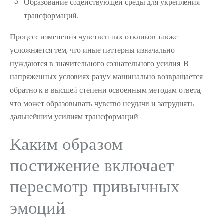
Образование содействующей среды для укрепления
трансформаций.
Процесс изменения чувственных откликов также
усложняется тем, что иные паттерны изначально
нуждаются в значительного сознательного усилия. В
напряженных условиях разум машинально возвращается
обратно к в высшей степени освоенным методам ответа,
что может образовывать чувство неудачи и затруднять
дальнейшим усилиям трансформаций.
Каким образом
постижение включает
пересмотр привычных
эмоций