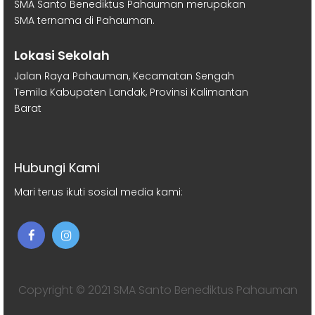
SMA Santo Benediktus Pahauman merupakan
SMA ternama di Pahauman.
Lokasi Sekolah
Jalan Raya Pahauman, Kecamatan Sengah
Temila Kabupaten Landak, Provinsi Kalimantan
Barat
Hubungi Kami
Mari terus ikuti sosial media kami:
Copyright © 2021 SMA Santo Benediktus Pahauman