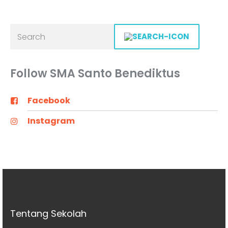
Follow SMA Santo Benediktus
Facebook
Instagram
Tentang Sekolah