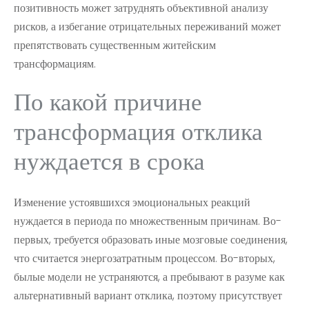
позитивность может затруднять объективной анализу
рисков, а избегание отрицательных переживаний может
препятствовать существенным житейским
трансформациям.
По какой причине
трансформация отклика
нуждается в срока
Изменение устоявшихся эмоциональных реакций
нуждается в периода по множественным причинам. Во-
первых, требуется образовать иные мозговые соединения,
что считается энергозатратным процессом. Во-вторых,
былые модели не устраняются, а пребывают в разуме как
альтернативный вариант отклика, поэтому присутствует