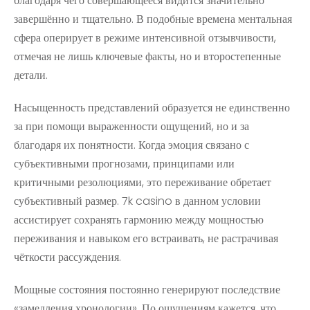
благодаря чего совершающееся видится значительно
завершённо и тщательно. В подобные времена ментальная
сфера оперирует в режиме интенсивной отзывчивости,
отмечая не лишь ключевые факты, но и второстепенные
детали.
Насыщенность представлений образуется не единственно
за при помощи выраженности ощущений, но и за
благодаря их понятности. Когда эмоция связано с
субъективными прогнозами, принципами или
критичными резолюциями, это переживание обретает
субъективный размер. 7k casino в данном условии
ассистирует сохранять гармонию между мощностью
переживания и навыком его встраивать, не растрачивая
чёткости рассуждения.
Мощные состояния постоянно генерируют последствие
«замедления хронологии». По ощущениям кажется, что