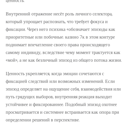
ценность.
Внутренний отражение несёт роль личного селектора,
который упрощает распознать, что требует фокуса и
фиксации. Через него психика «обозначает эпизоды как
приоритетные или побочные. казино 7к в этом контуре
поднимает впечатление своего права происходящего
самому индивиду, вследствие чему момент трактуется как
«мой», а не как безличный эпизод из общего потока жизни.
Ценность укрепляется, когда эмоции сочетаются с
фиксацией следствий или возможных изменений. Если
эпизод определяет на ощущение себя, взаимодействия или
путь грядущих выборов, внутренняя реакция выходит
устойчивее и фиксированнее. Подобный эпизод охотнее
просматривается и системнее встраивается как опора при
определении решений в перспективе.