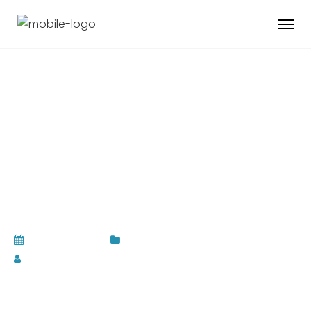
По какой причине
состояния формируют
восприятие более
ярким
March 3, 2026
Uncategorized
by
Admin Pahauman