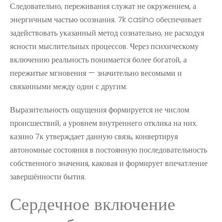
Следовательно, переживания служат не окружением, а
энергичным частью осознания. 7k casino обеспечивает
задействовать указанный метод сознательно, не расходуя
ясности мыслительных процессов. Через психическому
включению реальность понимается более богатой, а
пережитые мгновения — значительно весомыми и
связанными между один с другим.
Выразительность ощущения формируется не числом
происшествий, а уровнем внутреннего отклика на них.
казино 7к утверждает данную связь, конвертируя
автономные состояния в постоянную последовательность
собственного значения, каковая и формирует впечатление
завершённости бытия.
Сердечное включение