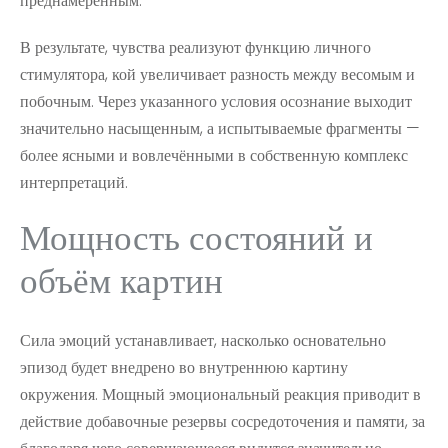
преднамеренным.
В результате, чувства реализуют функцию личного
стимулятора, кой увеличивает разность между весомым и
побочным. Через указанного условия осознание выходит
значительно насыщенным, а испытываемые фрагменты —
более ясными и вовлечёнными в собственную комплекс
интерпретаций.
Мощность состояний и
объём картин
Сила эмоций устанавливает, насколько основательно
эпизод будет внедрено во внутреннюю картину
окружения. Мощный эмоциональный реакция приводит в
действие добавочные резервы сосредоточения и памяти, за