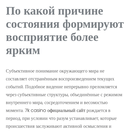
По какой причине
состояния формируют
восприятие более
ярким
Субъективное понимание окружающего мира не
составляет отстранённым воспроизведением текущих
событий. Подобное видение непрерывно преломляется
через субъективные структуры, объединённые с режимом
внутреннего мира, сосредоточением и весомостью
момента.
7k casino официальный сайт
рождается в
период, при условии что разум устанавливает, которые
происшествия заслуживают активной осмысления и