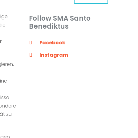
tige
Follow SMA Santo
die
Benediktus
r
Facebook
Instagram
ieren,
ine
isse
sondere
ät zu
ungen