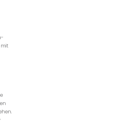
n-
 mit
ie
ven
iehen.
v