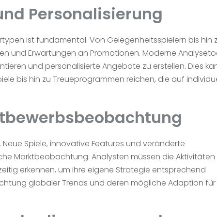
und Personalisierung
rtypen ist fundamental. Von Gelegenheitsspielern bis hin 
enzen und Erwartungen an Promotionen. Moderne Analyseto
tieren und personalisierte Angebote zu erstellen. Dies k
le bis hin zu Treueprogrammen reichen, die auf individue
ttbewerbsbeobachtung
. Neue Spiele, innovative Features und veränderte
liche Marktbeobachtung. Analysten müssen die Aktivitäten
eitig erkennen, um ihre eigene Strategie entsprechend
chtung globaler Trends und deren mögliche Adaption für