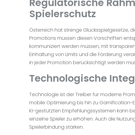
Regulatorische Rah
Spielerschutz
Österreich hat strenge Glücksspielgesetze, di
Promotions müssen diesen Vorschriften entsp
kommuniziert werden müssen, mit transpare
Einhaltung von Limits und die Förderung ver
in jeder Promotion berücksichtigt werden mü
Technologische Integ
Technologie ist der Treiber für moderne Pro
mobile Optimierung bis hin zu Gamification-El
KI-gestützten Empfehlungssystemen kann bei
einzelne Spieler zu erhöhen. Auch die Nutzung
Spielerbindung stärken.