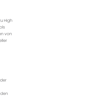
zu High
ols
ann von
ller
 der
 den