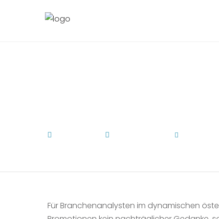
Pistolos Feiertag
Promotion-Planun
May 7, 2026
Uncategorized
by
Admin
Für Branchenanalysten im dynamischen österr
Promotionen kein nachträglicher Gedanke, so