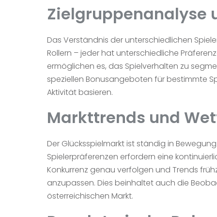
Zielgruppenanalyse 
Das Verständnis der unterschiedlichen Spiele
Rollern – jeder hat unterschiedliche Präfer
ermöglichen es, das Spielverhalten zu segmen
speziellen Bonusangeboten für bestimmte Spie
Aktivität basieren.
Markttrends und We
Der Glücksspielmarkt ist ständig in Bewegung
Spielerpräferenzen erfordern eine kontinuier
Konkurrenz genau verfolgen und Trends frühz
anzupassen. Dies beinhaltet auch die Beoba
österreichischen Markt.