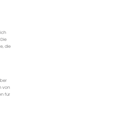
ich
 Die
e, die
über
on von
n für