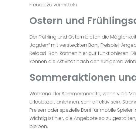
Freude zu vermitteln.
Ostern und Frühlings
Der Frühling und Ostern bieten die Möglichkei
Jagden” mit versteckten Boni, Freispiel-Angeb
Reload-Boni können hier gut funktionieren. D
können die Aktivität nach den ruhigeren Win
Sommeraktionen und 
Während der Sommermonate, wenn viele Mensc
Urlaubszeit anlehnen, sehr effektiv sein. Str
Preisen oder spezielle Boni für mobile Spieler
Wichtig ist hier, die Angebote so zu gestalten, 
bleiben.