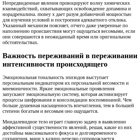
Непредвиденные явления провоцируют волну химических
взаимодействий, охватывающих освобождение допамина и
норадреналина. money x дает разум добавочной мощностью
для изучения условий и построения адекватного отклика.
Указанный механизм поясняет, отчего даже умеренные по
наполнению происшествия могут ощущаться весомыми, если
они совершаются в неожиданный время или оригинальном
обстоятельствах.
Важность переживаний в переживании
интенсивности происходящего
Эмоциональная тональность эпизодов выступает
персональным индикатором их персональной весомости и
мнемоничности. Яркие эмоциональные проявления
запускают эмоциональную систему, которая активизирует
процессы шифрования и консолидации воспоминаний. Чем
больше душевная насыщенность впечатления, тем в большей
степени богатым и весомым оно ощущается.
Миндалевидное тело играет главную задачу в выявлении
аффективной существенности явлений, решая, какие из них
достойны максимального фокуса и долговременного
сохранения. мани х казино нередко сопровождается