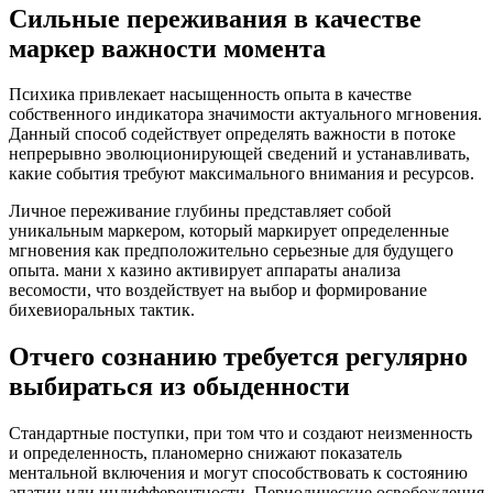
Сильные переживания в качестве
маркер важности момента
Психика привлекает насыщенность опыта в качестве
собственного индикатора значимости актуального мгновения.
Данный способ содействует определять важности в потоке
непрерывно эволюционирующей сведений и устанавливать,
какие события требуют максимального внимания и ресурсов.
Личное переживание глубины представляет собой
уникальным маркером, который маркирует определенные
мгновения как предположительно серьезные для будущего
опыта. мани х казино активирует аппараты анализа
весомости, что воздействует на выбор и формирование
бихевиоральных тактик.
Отчего сознанию требуется регулярно
выбираться из обыденности
Стандартные поступки, при том что и создают неизменность
и определенность, планомерно снижают показатель
ментальной включения и могут способствовать к состоянию
апатии или индифферентности. Периодические освобождения