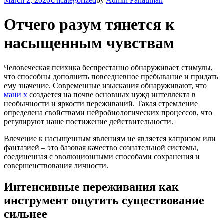
March 2, 2026
Uncategorized
by
Admin Pahauman
Отчего разум тянется к
насыщенным чувствам
Человеческая психика беспрестанно обнаруживает стимулы,
что способны дополнить повседневное пребывание и придать
ему значение. Современные изыскания обнаруживают, что
мани х
создается на почве основных нужд интеллекта в
необычности и яркости переживаний. Такая стремление
определена свойствами нейробиологических процессов, что
регулируют наше постижение действительности.
Влечение к насыщенным явлениям не является капризом или
фантазией – это базовая качество сознательной системы,
соединенная с эволюционными способами сохранения и
совершенствования личности.
Интенсивные переживания как
инструмент ощутить существование
сильнее