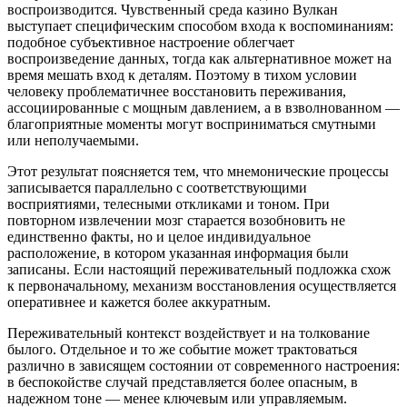
воспроизводится. Чувственный среда казино Вулкан
выступает специфическим способом входа к воспоминаниям:
подобное субъективное настроение облегчает
воспроизведение данных, тогда как альтернативное может на
время мешать вход к деталям. Поэтому в тихом условии
человеку проблематичнее восстановить переживания,
ассоциированные с мощным давлением, а в взволнованном —
благоприятные моменты могут восприниматься смутными
или неполучаемыми.
Этот результат поясняется тем, что мнемонические процессы
записывается параллельно с соответствующими
восприятиями, телесными откликами и тоном. При
повторном извлечении мозг старается возобновить не
единственно факты, но и целое индивидуальное
расположение, в котором указанная информация были
записаны. Если настоящий переживательный подложка схож
к первоначальному, механизм восстановления осуществляется
оперативнее и кажется более аккуратным.
Переживательный контекст воздействует и на толкование
былого. Отдельное и то же событие может трактоваться
различно в зависящем состоянии от современного настроения:
в беспокойстве случай представляется более опасным, в
надежном тоне — менее ключевым или управляемым.