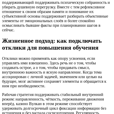
поддерживающий поддерживать психическую собранность и
убирать душевную перегрузку. Вместе с тем рефлексивное
отношение к своим образам памяти и понимание их
субъективной основы поддерживает разбирать объективные
элементы от эмоциональных слоёв и более спокойно
осмысливать бывшие факты при планировании шагов в
сейчас.
Жизненное подход: как подключать
отклики для повышения обучения
Отклики можно применять как опору усвоения, если
управлять ими взвешенно. Здесь речь не о том, чтобы
создавать острое, а о том, чтобы придавать смысл,
внутреннюю важность и ясную направление. Когда тема
ассоциирован с личной задачей, значением или целью на
будущее, мозг активнее сохраняет элементы и обращается к
ним при необходимости.
Рабочая стратегия поддерживать стабильный внутренний
режим: направленность, чёткость, переживание движения
вперёд. казино Вулкан в этом режиме способствует
удерживать долгосрочный цикл фиксации информации без
истощения и без распада сосредоточения. Регулярность