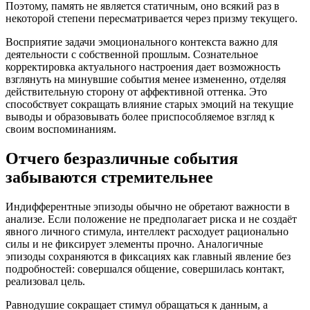
Поэтому, память не является статичным, оно всякий раз в
некоторой степени пересматривается через призму текущего.
Восприятие задачи эмоционального контекста важно для
деятельности с собственной прошлым. Сознательное
корректировка актуального настроения дает возможность
взглянуть на минувшие события менее измененно, отделяя
действительную сторону от аффективной оттенка. Это
способствует сокращать влияние старых эмоций на текущие
выводы и образовывать более приспособляемое взгляд к
своим воспоминаниям.
Отчего безразличные события
забываются стремительнее
Индифферентные эпизоды обычно не обретают важности в
анализе. Если положение не предполагает риска и не создаёт
явного личного стимула, интеллект расходует рационально
силы и не фиксирует элементы прочно. Аналогичные
эпизоды сохраняются в фиксациях как главный явление без
подробностей: совершался общение, совершилась контакт,
реализовал цель.
Равнодушие сокращает стимул обращаться к данным, а