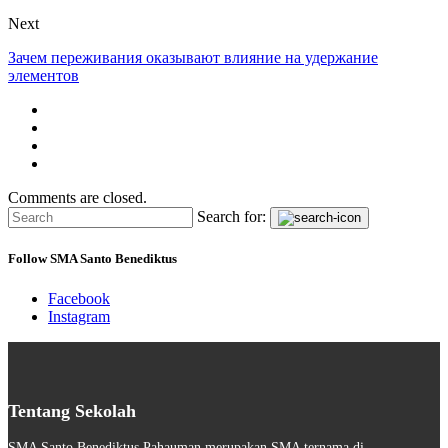
Next
Зачем переживания оказывают влияние на удержание
элементов
Comments are closed.
Search for:
Follow SMA Santo Benediktus
Facebook
Instagram
Tentang Sekolah
SMA Santo Benediktus Pahauman merupakan SMA ternama di