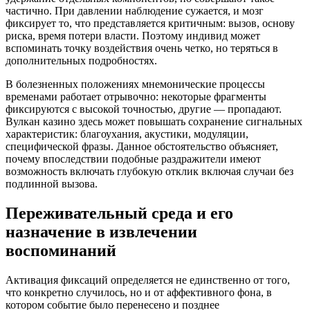
частично. При давлении наблюдение сужается, и мозг
фиксирует то, что представляется критичным: вызов, основу
риска, время потери власти. Поэтому индивид может
вспоминать точку воздействия очень четко, но теряться в
дополнительных подробностях.
В болезненных положениях мнемонические процессы
временами работает отрывочно: некоторые фрагменты
фиксируются с высокой точностью, другие — пропадают.
Вулкан казино здесь может повышать сохранение сигнальных
характеристик: благоухания, акустики, модуляции,
специфической фразы. Данное обстоятельство объясняет,
почему впоследствии подобные раздражители имеют
возможность включать глубокую отклик включая случаи без
подлинной вызова.
Переживательный среда и его
назначение в извлечении
воспоминаний
Активация фиксаций определяется не единственно от того,
что конкретно случилось, но и от аффективного фона, в
котором событие было перенесено и позднее