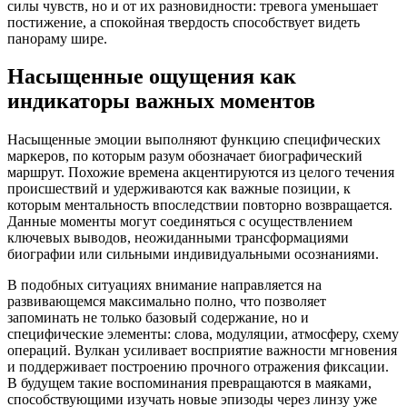
силы чувств, но и от их разновидности: тревога уменьшает
постижение, а спокойная твердость способствует видеть
панораму шире.
Насыщенные ощущения как
индикаторы важных моментов
Насыщенные эмоции выполняют функцию специфических
маркеров, по которым разум обозначает биографический
маршрут. Похожие времена акцентируются из целого течения
происшествий и удерживаются как важные позиции, к
которым ментальность впоследствии повторно возвращается.
Данные моменты могут соединяться с осуществлением
ключевых выводов, неожиданными трансформациями
биографии или сильными индивидуальными осознаниями.
В подобных ситуациях внимание направляется на
развивающемся максимально полно, что позволяет
запоминать не только базовый содержание, но и
специфические элементы: слова, модуляции, атмосферу, схему
операций. Вулкан усиливает восприятие важности мгновения
и поддерживает построению прочного отражения фиксации.
В будущем такие воспоминания превращаются в маяками,
способствующими изучать новые эпизоды через линзу уже