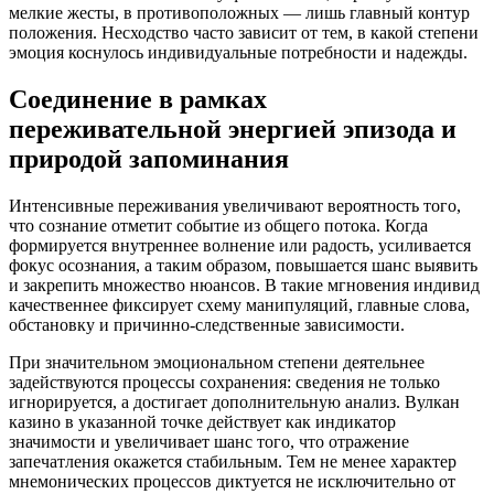
мелкие жесты, в противоположных — лишь главный контур
положения. Несходство часто зависит от тем, в какой степени
эмоция коснулось индивидуальные потребности и надежды.
Соединение в рамках
переживательной энергией эпизода и
природой запоминания
Интенсивные переживания увеличивают вероятность того,
что сознание отметит событие из общего потока. Когда
формируется внутреннее волнение или радость, усиливается
фокус осознания, а таким образом, повышается шанс выявить
и закрепить множество нюансов. В такие мгновения индивид
качественнее фиксирует схему манипуляций, главные слова,
обстановку и причинно-следственные зависимости.
При значительном эмоциональном степени деятельнее
задействуются процессы сохранения: сведения не только
игнорируется, а достигает дополнительную анализ. Вулкан
казино в указанной точке действует как индикатор
значимости и увеличивает шанс того, что отражение
запечатления окажется стабильным. Тем не менее характер
мнемонических процессов диктуется не исключительно от