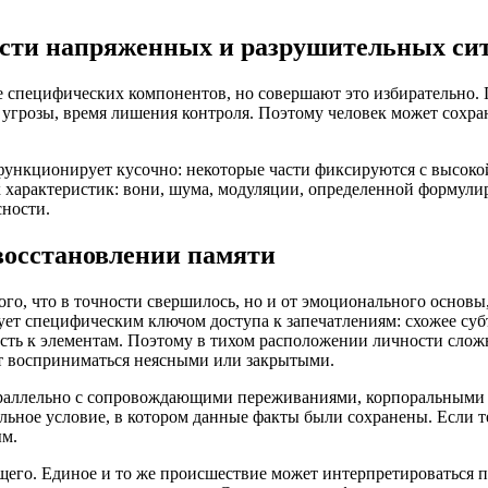
ости напряженных и разрушительных си
 специфических компонентов, но совершают это избирательно.
у угрозы, время лишения контроля. Поэтому человек может сохра
ункционирует кусочно: некоторые части фиксируются с высоко
характеристик: вони, шума, модуляции, определенной формулиро
сности.
 восстановлении памяти
ого, что в точности свершилось, но и от эмоционального основ
ует специфическим ключом доступа к запечатлениям: схожее суб
ость к элементам. Поэтому в тихом расположении личности слож
т восприниматься неясными или закрытыми.
 параллельно с сопровождающими переживаниями, корпоральными
альное условие, в котором данные факты были сохранены. Если 
ым.
щего. Единое и то же происшествие может интерпретироваться п