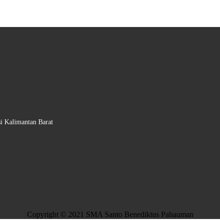
i Kalimantan Barat
Copyright © 2021 SMA Santo Benediktus Pahauman