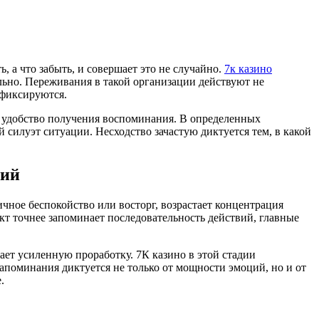
, а что забыть, и совершает это не случайно.
7к казино
ельно. Переживания в такой организации действуют не
афиксируются.
 и удобство получения воспоминания. В определенных
силуэт ситуации. Несходство зачастую диктуется тем, в какой
ний
чное беспокойство или восторг, возрастает концентрация
кт точнее запоминает последовательность действий, главные
ет усиленную проработку. 7К казино в этой стадии
запоминания диктуется не только от мощности эмоций, но и от
.