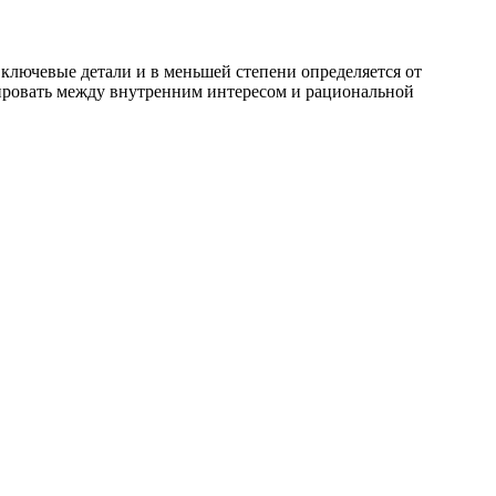
ключевые детали и в меньшей степени определяется от
лировать между внутренним интересом и рациональной