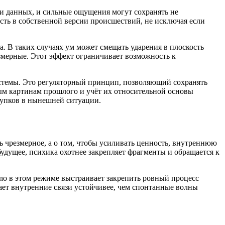
ки данных, и сильные ощущения могут сохранять не
сть в собственной версии происшествий, не исключая если
. В таких случаях ум может смещать ударения в плоскость
змерные. Этот эффект ограничивает возможность к
стемы. Это регуляторный принцип, позволяющий сохранять
ым картинам прошлого и учёт их относительной основы
тупков в нынешней ситуации.
 чрезмерное, а о том, чтобы усиливать ценность, внутреннюю
удущее, психика охотнее закрепляет фрагменты и обращается к
ino в этом режиме выстраивает закрепить ровный процесс
ает внутренние связи устойчивее, чем спонтанные волны