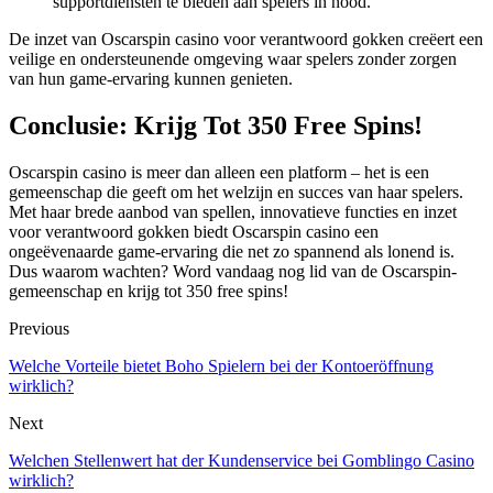
supportdiensten te bieden aan spelers in nood.
De inzet van Oscarspin casino voor verantwoord gokken creëert een
veilige en ondersteunende omgeving waar spelers zonder zorgen
van hun game-ervaring kunnen genieten.
Conclusie: Krijg Tot 350 Free Spins!
Oscarspin casino is meer dan alleen een platform – het is een
gemeenschap die geeft om het welzijn en succes van haar spelers.
Met haar brede aanbod van spellen, innovatieve functies en inzet
voor verantwoord gokken biedt Oscarspin casino een
ongeëvenaarde game-ervaring die net zo spannend als lonend is.
Dus waarom wachten? Word vandaag nog lid van de Oscarspin-
gemeenschap en krijg tot 350 free spins!
Previous
Welche Vorteile bietet Boho Spielern bei der Kontoeröffnung
wirklich?
Next
Welchen Stellenwert hat der Kundenservice bei Gomblingo Casino
wirklich?