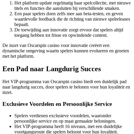
Het platform update regelmatig haar spelcollectie, met nieuwe
titels en functies die aansluiten bij verschillende smaken.
Een paar spelers doen zelfs mee aan beta-testen, en geven
waardevolle feedback die de richting van nieuwe spelreleases
bepaalt.
De toewijding aan innovatie zorgt ervoor dat spelers altijd
toegang hebben tot frisse en opwindende content.
De inzet van Oscarspin casino voor innovatie creëert een
dynamische omgeving waarin spelers kunnen evolueren en groeien
met het platform.
Een Pad naar Langdurig Succes
Het VIP-programma van Oscarspin casino biedt een duidelijk pad
naar langdurig succes, door spelers te belonen voor hun loyaliteit en
inzet.
Exclusieve Voordelen en Persoonlijke Service
Spelers verdienen exclusieve voordelen, waaronder
persoonlijke service en op maat gemaakte beloningen.
Het VIP-programma heeft 16 niveaus, met een duidelijke
voortgangsroute die spelers beloont voor hun loyaliteit.