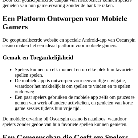
genieten van hun game-ervaring zonder de bank te raken.
Een Platform Ontworpen voor Mobiele
Gamers
De geoptimaliseerde website en speciale Android-app van Oscarspin
casino maken het een ideaal platform voor mobiele gamers.
Gemak en Toegankelijkheid
Spelers kunnen op elk moment en op elke plek hun favoriete
spellen spelen.
De mobiele app is ontworpen voor eenvoudige navigatie,
waardoor het makkelijk is om spellen te vinden en te spelen
onderweg.
Een paar spelers gebruiken de mobiele app zelfs om pauzes te
nemen van werk of andere activiteiten, en genieten van korte
game-sessies tijdens hun vrije tijd.
De mobiele ervaring bij Oscarspin casino is naadloos, waardoor
spelers zonder gedoe van hun favoriete spellen kunnen genieten.
Een Gemeenschap die Geeft om Spelers