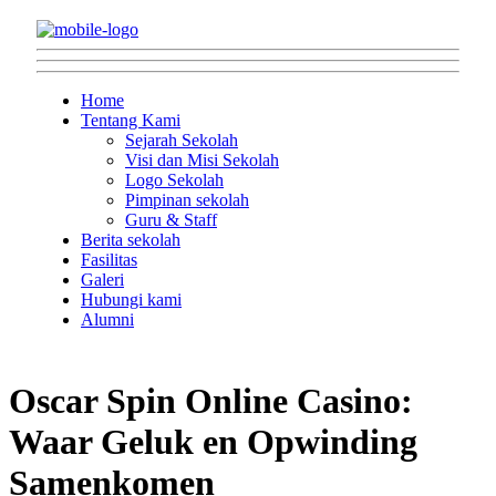
Home
Tentang Kami
Sejarah Sekolah
Visi dan Misi Sekolah
Logo Sekolah
Pimpinan sekolah
Guru & Staff
Berita sekolah
Fasilitas
Galeri
Hubungi kami
Alumni
Oscar Spin Online Casino:
Waar Geluk en Opwinding
Samenkomen