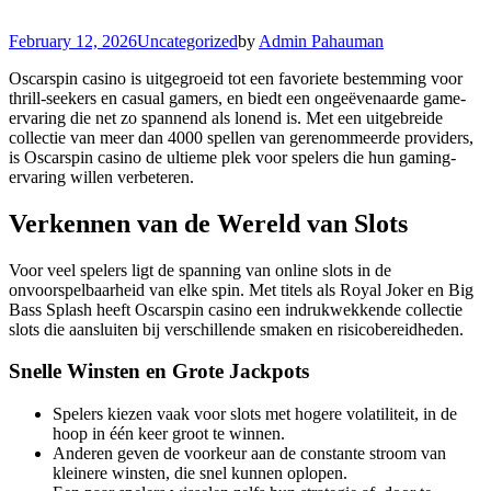
February 12, 2026
Uncategorized
by
Admin Pahauman
Oscarspin casino is uitgegroeid tot een favoriete bestemming voor
thrill-seekers en casual gamers, en biedt een ongeëvenaarde game-
ervaring die net zo spannend als lonend is. Met een uitgebreide
collectie van meer dan 4000 spellen van gerenommeerde providers,
is Oscarspin casino de ultieme plek voor spelers die hun gaming-
ervaring willen verbeteren.
Verkennen van de Wereld van Slots
Voor veel spelers ligt de spanning van online slots in de
onvoorspelbaarheid van elke spin. Met titels als Royal Joker en Big
Bass Splash heeft Oscarspin casino een indrukwekkende collectie
slots die aansluiten bij verschillende smaken en risicobereidheden.
Snelle Winsten en Grote Jackpots
Spelers kiezen vaak voor slots met hogere volatiliteit, in de
hoop in één keer groot te winnen.
Anderen geven de voorkeur aan de constante stroom van
kleinere winsten, die snel kunnen oplopen.