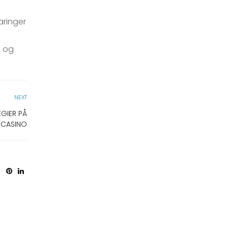
aringer
å og
NEXT
GIER PÅ
CASINO