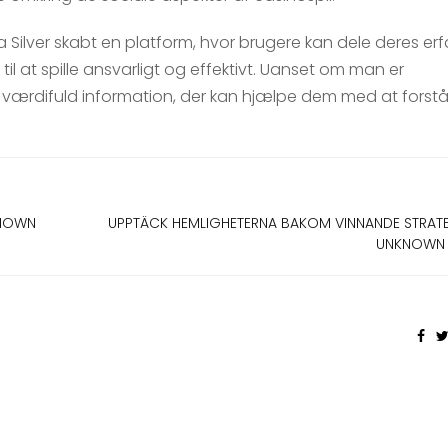
a Silver skabt en platform, hvor brugere kan dele deres erf
l at spille ansvarligt og effektivt. Uanset om man er
nde værdifuld information, der kan hjælpe dem med at forst
KNOWN
UPPTÄCK HEMLIGHETERNA BAKOM VINNANDE STRATE
UNKNOWN 