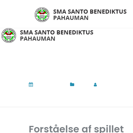
Opdag de bedste
anbefaler for su
March 4, 2026
Public
by
Admin Paha
Forståelse af spillet