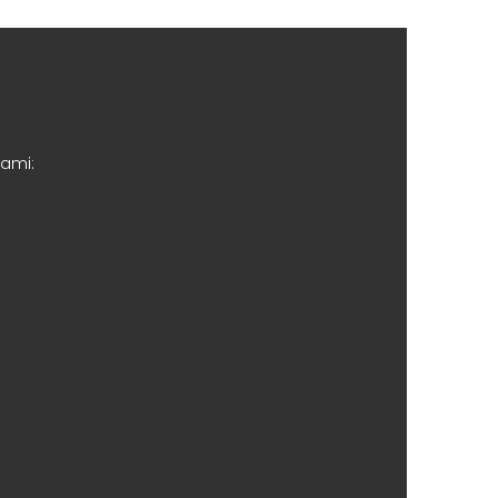
kami: