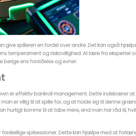
kan give spilleren en fordel over andre. Det kan også hjæl
il ens temperament og risikovillighed. At lære fra eksperter 
re berige ens forståelse og evner.
t
own er effektiv bankroll management. Dette indebærer at
er villig til at spille for, og at holde sig til denne græn
n hurtigt komme til at tabe mere, end man har råd til, hvil
er forskellige spilsessioner. Dette kan hjælpe med at forlæ