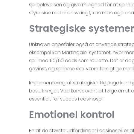
spiloplevelsen og give mulighed for at spille 
styre sine midler ansvarligt, kan man øge ch
Strategiske systeme
Unknown anbefaler også at anvende strategi
eksempel kan Martingale-systemet, hvor man fo
spil med 50/50 odds som roulette. Det er d
gevinst, og spillerne skal være forsigtige me
Implementering af strategiske tilgange kan hj
beslutninger. Ved konsekvent at følge en strat
essentielt for succes i casinospil.
Emotionel kontrol
En af de største udfordringer i casinospil er a