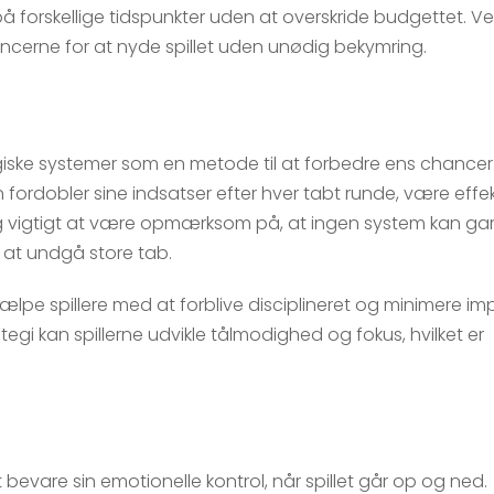
på forskellige tidspunkter uden at overskride budgettet. V
ancerne for at nyde spillet uden unødig bekymring.
r
ske systemer som en metode til at forbedre ens chancer.
rdobler sine indsatser efter hver tabt runde, være effekt
og vigtigt at være opmærksom på, at ingen system kan ga
d at undgå store tab.
ælpe spillere med at forblive disciplineret og minimere im
egi kan spillerne udvikle tålmodighed og fokus, hvilket er
t bevare sin emotionelle kontrol, når spillet går op og ned.