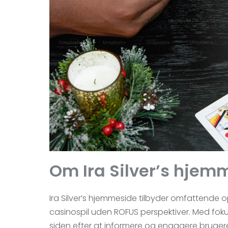
Om Ira Silver’s hjem
Ira Silver’s hjemmeside tilbyder omfattende o
casinospil uden ROFUS perspektiver. Med foku
siden efter at informere og engagere brugere