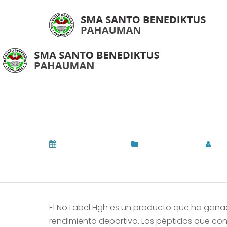
No Label Hgh: Efe
Deportivo
February 16, 2026
Uncategorized
by
El No Label Hgh es un producto que ha ganad
rendimiento deportivo. Los péptidos que co