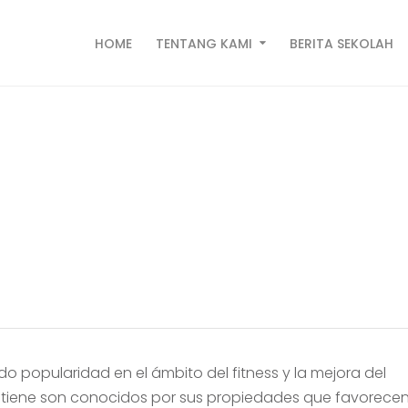
HOME
TENTANG KAMI
BERITA SEKOLAH
cto de Péptidos en el 
Admin Pahauman
o popularidad en el ámbito del fitness y la mejora del
ntiene son conocidos por sus propiedades que favorecen