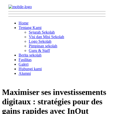
Home
Tentang Kami
Sejarah Sekolah
Visi dan Misi Sekolah
Logo Sekolah
Pimpinan sekolah
Guru & Staff
Berita sekolah
Fasilitas
Galeri
Hubungi kami
Alumni
Maximiser ses investissements
digitaux : stratégies pour des
gains rapides avec InOut