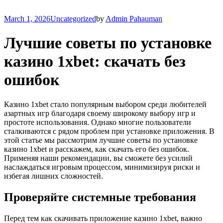
March 1, 2026
Uncategorized
by
Admin Pahauman
Лучшие советы по установке
казино 1xbet: скачать без
ошибок
Казино 1xbet стало популярным выбором среди любителей
азартных игр благодаря своему широкому выбору игр и
простоте использования. Однако многие пользователи
сталкиваются с рядом проблем при установке приложения. В
этой статье мы рассмотрим лучшие советы по установке
казино 1xbet и расскажем, как скачать его без ошибок.
Применяя наши рекомендации, вы сможете без усилий
наслаждаться игровым процессом, минимизируя риски и
избегая лишних сложностей.
Проверяйте системные требования
Перед тем как скачивать приложение казино 1xbet, важно