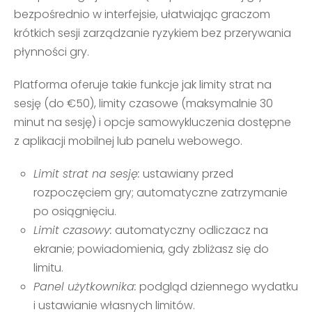
bezpośrednio w interfejsie, ułatwiając graczom
krótkich sesji zarządzanie ryzykiem bez przerywania
płynności gry.
Platforma oferuje takie funkcje jak limity strat na
sesję (do €50), limity czasowe (maksymalnie 30
minut na sesję) i opcje samowykluczenia dostępne
z aplikacji mobilnej lub panelu webowego.
Limit strat na sesję:
ustawiany przed
rozpoczęciem gry; automatyczne zatrzymanie
po osiągnięciu.
Limit czasowy:
automatyczny odliczacz na
ekranie; powiadomienia, gdy zbliżasz się do
limitu.
Panel użytkownika:
podgląd dziennego wydatku
i ustawianie własnych limitów.