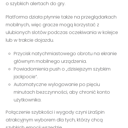
o szybkich alertach do gry.
Platforma działa płynnie także na przeglądarkach
mobilnych, więc gracze mogą korzystać z
ulubionych slotów podczas oczekiwania w kolejce
lub w trakcie dojazdu.
Przycisk natychmiastowego obrotu na ekranie
głównym mobilnego urządzenia.
Powiadomienia push o „dzisiejszym szybkim
jackpocie”.
Automatyczne wylogowanie po pięciu
minutach bezczynności, aby chronić konto
użytkownika.
Połączenie szybkości i wygody czyni LiraSpin
atrakcyjnym wyborem dla tych, którzy chcą
szybkich emocji wszędzie.