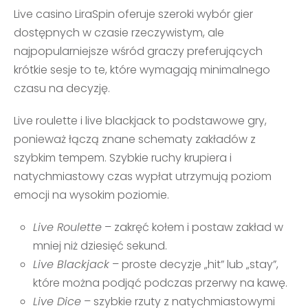
Live casino LiraSpin oferuje szeroki wybór gier
dostępnych w czasie rzeczywistym, ale
najpopularniejsze wśród graczy preferujących
krótkie sesje to te, które wymagają minimalnego
czasu na decyzję.
Live roulette i live blackjack to podstawowe gry,
ponieważ łączą znane schematy zakładów z
szybkim tempem. Szybkie ruchy krupiera i
natychmiastowy czas wypłat utrzymują poziom
emocji na wysokim poziomie.
Live Roulette
– zakręć kołem i postaw zakład w
mniej niż dziesięć sekund.
Live Blackjack
– proste decyzje „hit” lub „stay”,
które można podjąć podczas przerwy na kawę.
Live Dice
– szybkie rzuty z natychmiastowymi