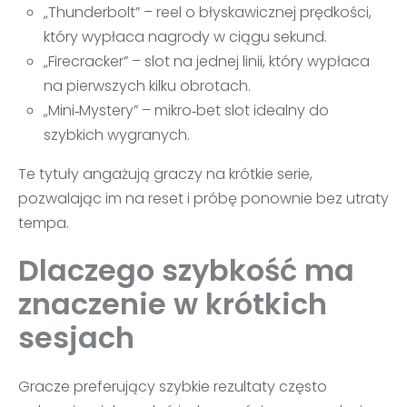
„Thunderbolt” – reel o błyskawicznej prędkości,
który wypłaca nagrody w ciągu sekund.
„Firecracker” – slot na jednej linii, który wypłaca
na pierwszych kilku obrotach.
„Mini‑Mystery” – mikro‑bet slot idealny do
szybkich wygranych.
Te tytuły angażują graczy na krótkie serie,
pozwalając im na reset i próbę ponownie bez utraty
tempa.
Dlaczego szybkość ma
znaczenie w krótkich
sesjach
Gracze preferujący szybkie rezultaty często