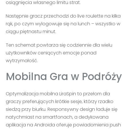
osiągnięcia własnego limitu strat.
Następnie gracz przechodzi do live roulette na kilka
rąk, po czym wylogowuje się na lunch – wszystko w
ciągu piętnastu minut.
Ten schemat powtarza się codziennie dla wielu
użytkowników ceniących emocje ponad
wytrzymałość.
Mobilna Gra w Podróży
Optymalizacja mobilna LiraSpin to przełom dla
graczy preferujących krótkie sesje, którzy rzadko
siedzą przy biurku. Responsywny design ładuje się
natychmiast na smartfonach, a dedykowana
aplikacja na Androida oferuje powiadomienia push