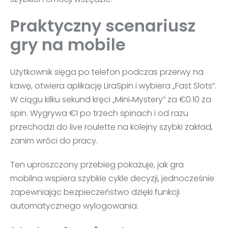
Praktyczny scenariusz
gry na mobile
Użytkownik sięga po telefon podczas przerwy na
kawę, otwiera aplikację LiraSpin i wybiera „Fast Slots”.
W ciągu kilku sekund kręci „Mini‑Mystery” za €0.10 za
spin. Wygrywa €1 po trzech spinach i od razu
przechodzi do live roulette na kolejny szybki zakład,
zanim wróci do pracy.
Ten uproszczony przebieg pokazuje, jak gra
mobilna wspiera szybkie cykle decyzji, jednocześnie
zapewniając bezpieczeństwo dzięki funkcji
automatycznego wylogowania.