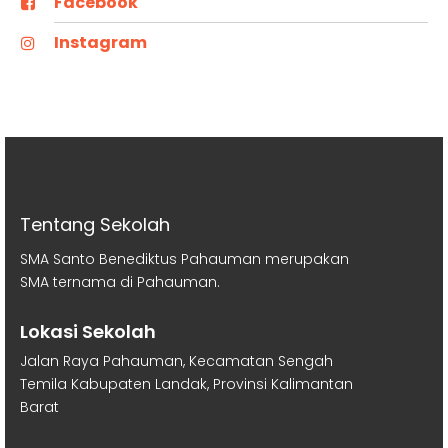
Facebook
Instagram
Tentang Sekolah
SMA Santo Benediktus Pahauman merupakan
SMA ternama di Pahauman.
Lokasi Sekolah
Jalan Raya Pahauman, Kecamatan Sengah
Temila Kabupaten Landak, Provinsi Kalimantan
Barat