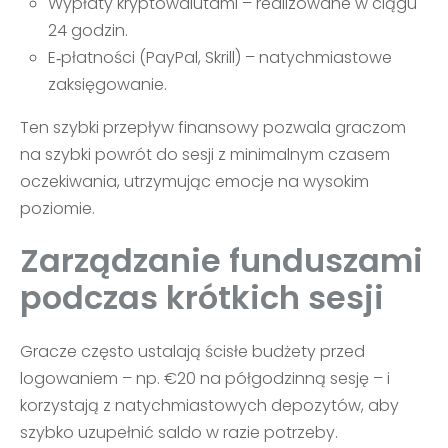
Wypłaty kryptowalutami – realizowane w ciągu
24 godzin.
E‑płatności (PayPal, Skrill) – natychmiastowe
zaksięgowanie.
Ten szybki przepływ finansowy pozwala graczom
na szybki powrót do sesji z minimalnym czasem
oczekiwania, utrzymując emocje na wysokim
poziomie.
Zarządzanie funduszami
podczas krótkich sesji
Gracze często ustalają ścisłe budżety przed
logowaniem – np. €20 na półgodzinną sesję – i
korzystają z natychmiastowych depozytów, aby
szybko uzupełnić saldo w razie potrzeby.