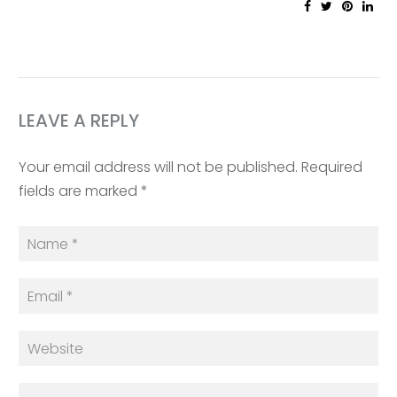
LEAVE A REPLY
Your email address will not be published. Required
fields are marked *