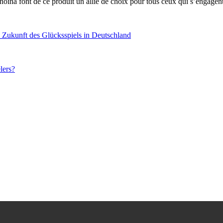
inoina font de ce produit un allié de choix pour tous ceux qui s’engagent 
e Zukunft des Glücksspiels in Deutschland
lers?