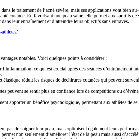
ans le traitement de l’acné sévère, mais ses applications vont bien au-de
 santé cutanée. En favorisant une peau saine, elle permet aux sportifs de 
ans leur entraînement et d’atteindre leurs objectifs sans entraves.
-athletes/
s avantages notables. Voici quelques points à considérer :
r l’inflammation, ce qui est crucial après des séances d’entraînement in
.
 élastique réduit les risques de déchirures cutanées qui peuvent surven
tes peuvent se sentir plus en confiance lors de compétitions ou d’événe
nt apporter un bénéfice psychologique, permettant aux athlètes de se 
tentent pas de soigner leur peau, mais optimisent également leurs perfor
 il permet non seulement d’améliorer l’état de la peau mais aussi d’accélé