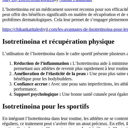
L’Isotretinoina est un médicament souvent reconnu pour son efficacité d
peut offrir des bénéfices significatifs en matière de récupération et de
problèmes dermatologiques. Cela leur permet de s’engager pleinement d
https://chikankaritalesbyjj.com/les-avantages-de-lisotretinoina-pour-les
Isotretinoina et récupération physique
L’utilisation de l’Isotretinoina dans le cadre sportif présente plusieur
Réduction de l’inflammation :
L’Isotretinoina aide à minimise
permettant aux athlètes de revenir plus rapidement à leur routine
Amélioration de l’élasticité de la peau :
Une peau plus saine et
bénéfique pour les bodybuilders.
Confiance accrue :
Avec une peau sans imperfections, les athlè
performance.
Support psychologique :
Une bonne santé cutanée peut égaleme
Isotretinoina pour les sportifs
En intégrant l’Isotretinoina dans leur routine, les athlètes ne se con
réguliers, ce traitement peut s’avérer être un atout précieux. En effet,