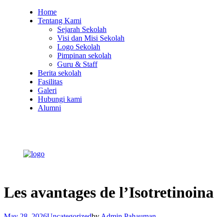
Home
Tentang Kami
Sejarah Sekolah
Visi dan Misi Sekolah
Logo Sekolah
Pimpinan sekolah
Guru & Staff
Berita sekolah
Fasilitas
Galeri
Hubungi kami
Alumni
Les avantages de l’Isotretinoin
May 28, 2026
Uncategorized
by
Admin Pahauman