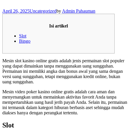
April 26, 2025
Uncategorized
by
Admin Pahauman
Isi artikel
Slot
Bingo
Mesin slot kasino online gratis adalah jenis permainan slot populer
yang dapat dimainkan tanpa menggunakan uang sungguhan.
Permainan ini memiliki angka dan bonus awal yang sama dengan
versi uang sungguhan, tetapi menggunakan kredit online, bukan
uang sungguhan.
Mesin video poker kasino online gratis adalah cara aman dan
menyenangkan untuk memainkan aktivitas favorit Anda tanpa
mempertaruhkan uang hasil jerih payah Anda.
Selain itu, permainan
ini termasuk dalam kategori hiburan berbasis aset sehingga mudah
diakses hanya dengan perangkat tertentu.
Slot