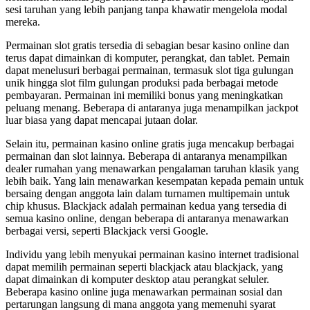
sesi taruhan yang lebih panjang tanpa khawatir mengelola modal
mereka.
Permainan slot gratis tersedia di sebagian besar kasino online dan
terus dapat dimainkan di komputer, perangkat, dan tablet. Pemain
dapat menelusuri berbagai permainan, termasuk slot tiga gulungan
unik hingga slot film gulungan produksi pada berbagai metode
pembayaran. Permainan ini memiliki bonus yang meningkatkan
peluang menang. Beberapa di antaranya juga menampilkan jackpot
luar biasa yang dapat mencapai jutaan dolar.
Selain itu, permainan kasino online gratis juga mencakup berbagai
permainan dan slot lainnya. Beberapa di antaranya menampilkan
dealer rumahan yang menawarkan pengalaman taruhan klasik yang
lebih baik. Yang lain menawarkan kesempatan kepada pemain untuk
bersaing dengan anggota lain dalam turnamen multipemain untuk
chip khusus. Blackjack adalah permainan kedua yang tersedia di
semua kasino online, dengan beberapa di antaranya menawarkan
berbagai versi, seperti Blackjack versi Google.
Individu yang lebih menyukai permainan kasino internet tradisional
dapat memilih permainan seperti blackjack atau blackjack, yang
dapat dimainkan di komputer desktop atau perangkat seluler.
Beberapa kasino online juga menawarkan permainan sosial dan
pertarungan langsung di mana anggota yang memenuhi syarat