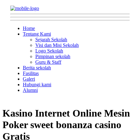
Home
Tentang Kami
Sejarah Sekolah
Visi dan Misi Sekolah
Logo Sekolah
Pimpinan sekolah
Guru & Staff
Berita sekolah
Fasilitas
Galeri
Hubungi kami
Alumni
Kasino Internet Online Mesin
Poker sweet bonanza casino
Gratis