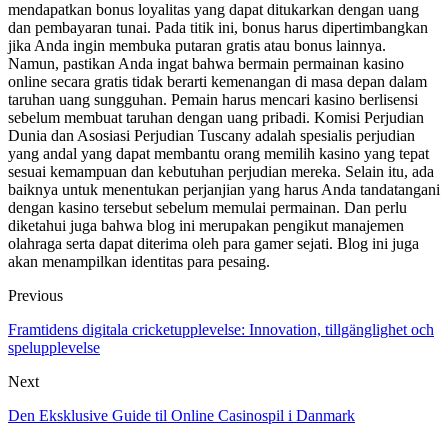
mendapatkan bonus loyalitas yang dapat ditukarkan dengan uang
dan pembayaran tunai. Pada titik ini, bonus harus dipertimbangkan
jika Anda ingin membuka putaran gratis atau bonus lainnya.
Namun, pastikan Anda ingat bahwa bermain permainan kasino
online secara gratis tidak berarti kemenangan di masa depan dalam
taruhan uang sungguhan. Pemain harus mencari kasino berlisensi
sebelum membuat taruhan dengan uang pribadi. Komisi Perjudian
Dunia dan Asosiasi Perjudian Tuscany adalah spesialis perjudian
yang andal yang dapat membantu orang memilih kasino yang tepat
sesuai kemampuan dan kebutuhan perjudian mereka. Selain itu, ada
baiknya untuk menentukan perjanjian yang harus Anda tandatangani
dengan kasino tersebut sebelum memulai permainan. Dan perlu
diketahui juga bahwa blog ini merupakan pengikut manajemen
olahraga serta dapat diterima oleh para gamer sejati. Blog ini juga
akan menampilkan identitas para pesaing.
Previous
Framtidens digitala cricketupplevelse: Innovation, tillgänglighet och
spelupplevelse
Next
Den Eksklusive Guide til Online Casinospil i Danmark