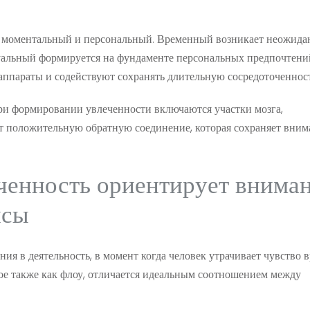
: моментальный и персональный. Временный возникает неожида
уальный формируется на фундаменте персональных предпочтени
аппараты и содействуют сохранять длительную сосредоточенност
и формировании увлеченности включаются участки мозга,
ет положительную обратную соединение, которая сохраняет вним
ченность ориентирует внима
нсы
ия в деятельность, в момент когда человек утрачивает чувство 
ое также как флоу, отличается идеальным соотношением между