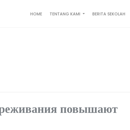
HOME
TENTANG KAMI
BERITA SEKOLAH
реживания повышают фок
Pahauman
ереживания повышают