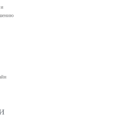
 и
ьшению
айн
и