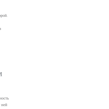
орой.
з
м
ность
с ней