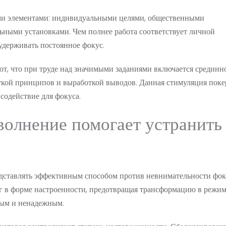
ми элементами: индивидуальными целями, общественными
ными установками. Чем полнее работа соответствует личной
удерживать постоянное фокус.
т, что при труде над значимыми заданиями включается срединн
ткой принципов и выработкой выводов. Данная стимуляция поке
одействие для фокуса.
волнение помогает устранить
дставлять эффективным способом против невнимательности фок
г в форме настроенности, предотвращая трансформацию в режи
абым и ненадежным.