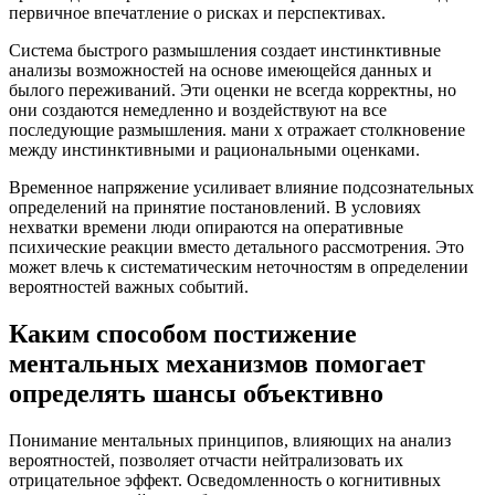
первичное впечатление о рисках и перспективах.
Система быстрого размышления создает инстинктивные
анализы возможностей на основе имеющейся данных и
былого переживаний. Эти оценки не всегда корректны, но
они создаются немедленно и воздействуют на все
последующие размышления. мани х отражает столкновение
между инстинктивными и рациональными оценками.
Временное напряжение усиливает влияние подсознательных
определений на принятие постановлений. В условиях
нехватки времени люди опираются на оперативные
психические реакции вместо детального рассмотрения. Это
может влечь к систематическим неточностям в определении
вероятностей важных событий.
Каким способом постижение
ментальных механизмов помогает
определять шансы объективно
Понимание ментальных принципов, влияющих на анализ
вероятностей, позволяет отчасти нейтрализовать их
отрицательное эффект. Осведомленность о когнитивных