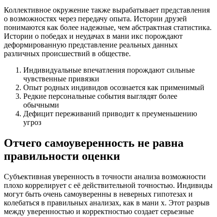
Коллективное окружение также вырабатывает представления
о возможностях через передачу опыта. Истории друзей
понимаются как более надежные, чем абстрактная статистика.
Истории о победах и неудачах в мани икс порождают
деформированную представление реальных данных
различных происшествий в обществе.
Индивидуальные впечатления порождают сильные
чувственные привязки
Опыт родных индивидов осознается как применимый
Редкие персональные события выглядят более
обычными
Дефицит переживаний приводит к преуменьшению
угроз
Отчего самоуверенность не равна
правильности оценки
Субъективная уверенность в точности анализа возможности
плохо коррелирует с её действительной точностью. Индивиды
могут быть очень самоуверенны в неверных гипотезах и
колебаться в правильных анализах, как в мани х. Этот разрыв
между уверенностью и корректностью создает серьезные