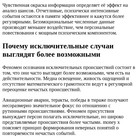
Чувственная окраска информации определяет её эффект на
анализ шансов. Отчетливые, психически интенсивные
события остаются в памяти эффективнее и кажутся более
регулярными. Безэмоциональные численные данные
производят меньшее воздействие, чем персональные
повествования с мощным психическим компонентом.
Почему исключительные случаи
выглядят более возможными
Феномен осознания исключительных происшествий состоит в
том, что они часто выглядят более возможными, чем есть на
действительности. Медиа освещение, живость ощущений и
отсутствие математического грамотности ведут к регулярной
переоценке нечастых происшествий.
Авиационные аварии, теракты, победы в тираже получают
несоразмерно значительное фокус по отношению с
рутинными происшествиями. Феномен присутствия
вынуждает персон полагать исключительные, но широко
представляемые происшествия более частыми. money x
поясняет принцип формирования неверных понятий о
повторяемости нечастых событий.