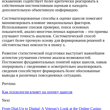
искажениях содействует более критически реагировать к
собственным инстинктивным оценкам и находить
дополнительную объективную информацию.
Систематизированные способы к оценке шансов помогают
минимизировать влияние эмоциональных факторов.
Использование списков проверки, поиск основных
показателей, анализ многочисленных вариантов – эти приемы
улучшают точность анализов. Систематический способ
создает более прочную основу для формирования решений в
обстоятельствах неясности в money x.
Развитие статистической подготовки выступает важнейшим
аспектом улучшения степени анализа возможностей.
Постижение фундаментальных понятий науки шансов, навык
оперировать с сведениями и осмотрительно анализировать
сведения способствуют формировать более обоснованные
выводы в различных повседневных ситуациях.
Previous
Как психология влияет на оценку шансов
Next
From Dial-Up to Digital: A Veteran’s Look at the Online Casino